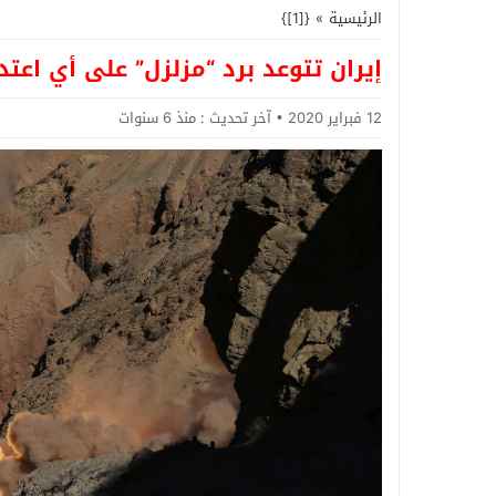
الرئيسية
»
{[1]}
إيران تتوعد برد “مزلزل” على أي اع
12 فبراير 2020
آخر تحديث :
منذ 6 سنوات