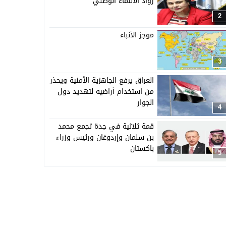
رواد الانتماء الوطني”
2
موجز الأنباء
3
العراق يرفع الجاهزية الأمنية ويحذر
من استخدام أراضيه لتهديد دول
الجوار
4
قمة ثلاثية في جدة تجمع محمد
بن سلمان وإردوغان ورئيس وزراء
باكستان
5