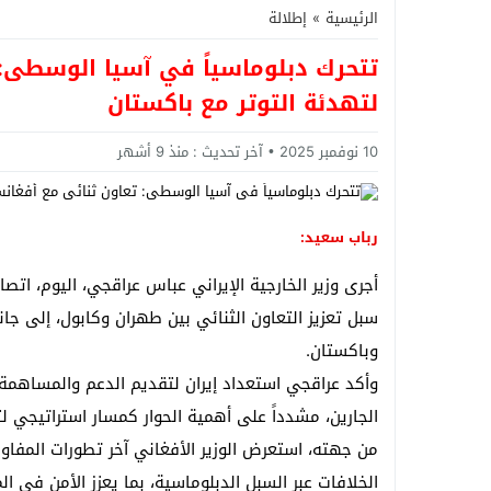
الرئيسية
»
إطلالة
تتحرك دبلوماسياً في آسيا الوسطى:
لتهدئة التوتر مع باكستان
10 نوفمبر 2025
آخر تحديث :
منذ 9 أشهر
رباب سعيد:
أجرى وزير الخارجية الإيراني عباس عراقجي، اليوم، اتصال
سبل تعزيز التعاون الثنائي بين طهران وكابول، إلى جا
وباكستان.
وأكد عراقجي استعداد إيران لتقديم الدعم والمساهمة
الجارين، مشدداً على أهمية الحوار كمسار استراتيجي لتج
من جهته، استعرض الوزير الأفغاني آخر تطورات المفاوض
الخلافات عبر السبل الدبلوماسية، بما يعزز الأمن في ال