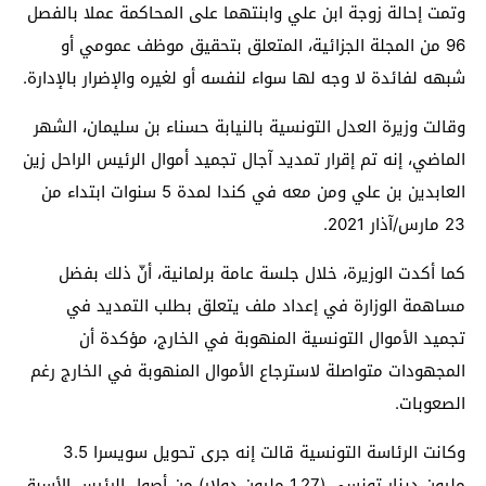
وتمت إحالة زوجة ابن علي وابنتهما على المحاكمة عملا بالفصل
96 من المجلة الجزائية، المتعلق بتحقيق موظف عمومي أو
شبهه لفائدة لا وجه لها سواء لنفسه أو لغيره والإضرار بالإدارة.
وقالت وزيرة العدل التونسية بالنيابة حسناء بن سليمان، الشهر
الماضي، إنه تم إقرار تمديد آجال تجميد أموال الرئيس الراحل زين
العابدين بن علي ومن معه في كندا لمدة 5 سنوات ابتداء من
23 مارس/آذار 2021.
كما أكدت الوزيرة، خلال جلسة عامة برلمانية، أنّ ذلك بفضل
مساهمة الوزارة في إعداد ملف يتعلق بطلب التمديد في
تجميد الأموال التونسية المنهوبة في الخارج، مؤكدة أن
المجهودات متواصلة لاسترجاع الأموال المنهوبة في الخارج رغم
الصعوبات.
وكانت الرئاسة التونسية قالت إنه جرى تحويل سويسرا 3.5
مليون دينار تونسي (1.27 مليون دولار) من أصول الرئيس الأسبق