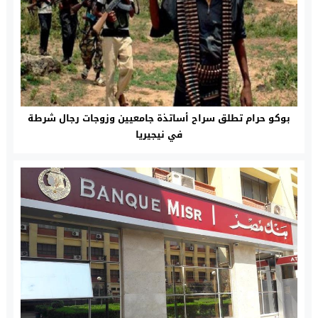
بوكو حرام تطلق سراح أساتذة جامعيين وزوجات رجال شرطة
في نيجيريا