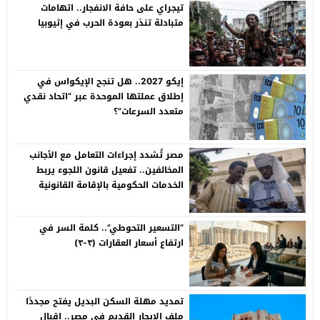
تيجراي على حافة الانفجار.. اتهامات
متبادلة تنذر بعودة الحرب في إثيوبيا
إيكو 2027.. هل تنجح الإيكواس في
إطلاق عملتها الموحدة عبر “اتحاد نقدي
متعدد السرعات”؟
مصر تُشدد إجراءات التعامل مع الأجانب
المخالفين.. تفعيل قانون اللجوء يربط
الخدمات الحكومية بالإقامة القانونية
“التسعير التحوطي”.. كلمة السر في
ارتفاع أسعار العقارات (٣-٣)
تمديد مهلة السكن البديل يفتح مجددًا
ملف الإيجار القديم في مصر.. إقبال