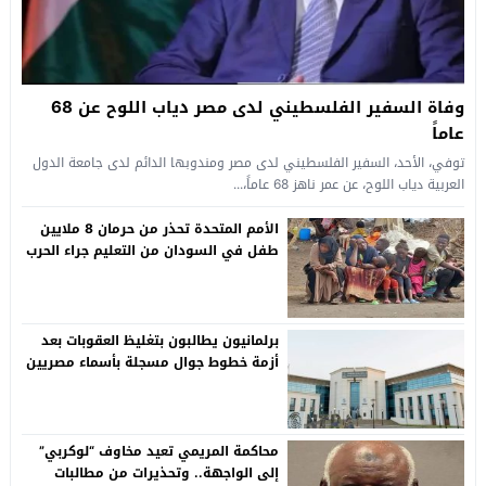
وفاة السفير الفلسطيني لدى مصر دياب اللوح عن 68
عاماً
توفي، الأحد، السفير الفلسطيني لدى مصر ومندوبها الدائم لدى جامعة الدول
العربية دياب اللوح، عن عمر ناهز 68 عاماً،...
الأمم المتحدة تحذر من حرمان 8 ملايين
طفل في السودان من التعليم جراء الحرب
برلمانيون يطالبون بتغليظ العقوبات بعد
أزمة خطوط جوال مسجلة بأسماء مصريين
دون علمهم
محاكمة المريمي تعيد مخاوف “لوكربي”
إلى الواجهة.. وتحذيرات من مطالبات