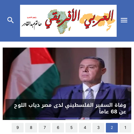
وفاة السفير الفلسطيني لدى مصر دياب اللوح
عن 68 عاماً
9
8
7
6
5
4
3
2
1