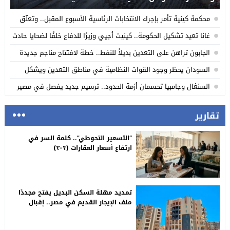
محكمة كينية تأمر بإجراء الانتخابات الرئاسية الأسبوع المقبل.. وتعلّق
الحكم لتفادي أزمة سياسية
غانا تعيد تشكيل الحكومة.. كينيث أجيي وزيرًا للدفاع خلفًا لضحايا حادث
المروحية
الجابون تراهن على التعدين بديلاً للنفط.. خطة لافتتاح مناجم جديدة
حتى 2030
السودان يحظر وجود القوات النظامية في مناطق التعدين ويشكل
محاكم خاصة لمكافحة التهريب
السنغال وجامبيا تحسمان أزمة الحدود.. ترسيم جديد يفصل في مصير
معسكر بولوك
تقارير
“التسعير التحوطي”.. كلمة السر في
ارتفاع أسعار العقارات (٣-٣)
تمديد مهلة السكن البديل يفتح مجددًا
ملف الإيجار القديم في مصر.. إقبال
محدود وجدل مستمر حول القانون