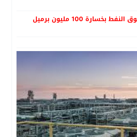
أرامكو: إغلاق مضيق هرمز يهدد سوق النفط بخسارة 100 مليون برميل