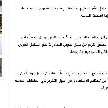
ستطيع الشركة بلوغ طاقتها الإنتاجية القصوى المستدامة
وكشف أن خط أنابيب “الشرق – الغرب” نجح في الوصول إلى طاقته القصوى البالغة 7 ملايين برميل يومياً خلال
 مضيق هرمز من خلال تحويل الصادرات نحو الساحل الغربي
داخل السعودية وخارجها.
وفي سياق تعزيز الحلول البديلة، أوضح الناصر أن طاقة ميناء ينبع التصديرية تبلغ حالياً 5 ملايين برميل يومياً من
ً عن تعظيم الاستفادة من أصول التكرير في المنطقة الغربية