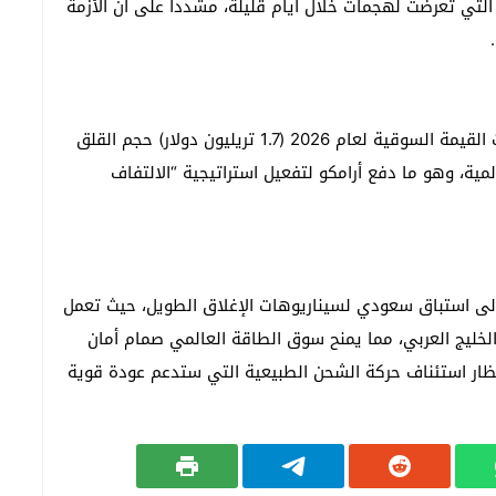
التي تعرضت لهجمات خلال أيام قليلة، مشدداً على أن الأزمة
وتعكس تصريحات رئيس أكبر شركة في العالم من حيث القيمة السوقية لعام 2026 (1.7 تريليون دولار) حجم القلق
ية، وهو ما دفع أرامكو لتفعيل استراتيجية “الالتفاف
إلى استباق سعودي لسيناريوهات الإغلاق الطويل، حيث تعمل
الخليج العربي، مما يمنح سوق الطاقة العالمي صمام أمان
نتظار استئناف حركة الشحن الطبيعية التي ستدعم عودة قوية