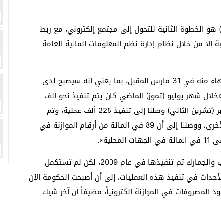
وأوضح أن نظام ميكنة إدارة المالية الحكومية (GFMIS) هو الخطوة الثانية للتحول إلى مجتمع إلكتروني، مع ربط
ة إلا من خلال نظام إدارة نظم المعلومات المالية العامة
وأضاف وزير المالية أن نظام الميكنة للموازنة يتم الانتهاء منه في 31 مارس المقبل، بما يعني أنه سيصبح لدى
خلال شهر يوليو (تموز) الماضي كان يتم تنفيذ نحو ألف
عملية على نظام ميكنة الموازنة، والآن في شهر نوفمبر (تشرين الثاني) وصلنا إلى تنفيذ 225 ألف عملية، وتم
الانتهاء من الوحدات الأكبر، ثم الانتقال إلى الوحدات الأخرى، ووصلنا إلى أن 89 في المائة من أرقام الموازنة في
لية».
ولفت الوزير إلى أن أول عملية تحصيل إلكتروني للضرائب والجمارك تم تنفيذها في عام 2009، لكن لم تستكمل
ن 2014 إلى 2016 بدأت تتوالى الأحداث في تنفيذ هذه العمليات، إلى أن أصبحت الحكومة الآن
 المصروفات في الموازنة إلكترونياً، مضيفاً أن آخر شيك