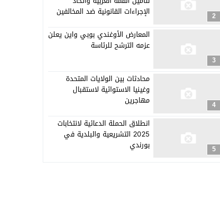
لتأمين القمة العربية واتخاذ
الإجراءات القانونية ضد المخالفين
2
المعارض الأوغندي بوبي واين يعلن
عزمه الترشح للرئاسة
3
محادثات بين الولايات المتحدة
وغينيا الاستوائية لاستقبال
مهاجرين
4
انطلاق الحملة الدعائية لانتخابات
2025 التشريعية والبلدية في
بورندي
5