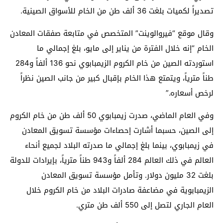
تصديراً لكميات بلغت 36 ألف طن من الخام للأسواق الصينية.
وقال موقع “فيروالوينت” المتخصص في متابعة صفقات المعادن
الخام “إنه خلال الفترة من يناير إلى مايو، بلغ إجمالي ما
استوردته الصين من خام الكروم الزيمبابوي نحو 136 ألفاً و284
طناً مترياً، ويتمتع هذا الخام بإقبال كبير من جانب الصين نظراً
لرخص أسعاره.”
وفي العام الماضي، صدرت زيمبابوي 50 ألف طن من خام الكروم
إلى الصين، حسبما أشارت إحصاءات مؤسسة تسويق المعادن
في زيمبابوي، بينما بلغ إجمالي ما صدرته البلاد لجميع أنحاء
العالم في ذلك العالم 284 ألفاً و943 طناً مترياً، بإيرادات للدولة
بلغت 32 مليون دولار. وتأمل مؤسسة تسويق المعادن
الزيمبابوية في مضاعفة صادرات البلاد من خام الكروم خلال
العام الجاري لتصل إلى 550 ألف طن متري.