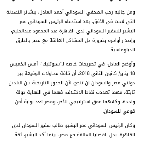
ومن جانبه رحب الصحفي السوداني أحمد العادل، ببشائر التهدئة
التي لاحت في الأفق، بعد استدعاء الرئيس السوداني عمر
البشير للسفير السوداني لدى القاهرة عبد المحمود عبدالحليم،
وإصدار أوامره بضرورة حل المشاكل العالقة مع مصر بالطرق
الدبلوماسية.
وأوضح العادل، في تصريحات خاصة لـ”سبوتنيك”، أمس الخميس
18 يناير/ كانون الثاني 2018، أن كافة محاولات الوقيعة بين
دولتي مصر والسودان لن تنجح، لأن الجذور التاريخية بين البلدين
ثابتة، مهما تعددت نقاط الاختلاف، فهما في النهاية دولة
واحدة، وكلاهما عمق استراتيجي للأخر، ومصر تعد بوابة أمن
قومي للسودان.
وكان الرئيس السوداني عمر البشير، طالب سفير السودان لدى
القاهرة، بحل القضايا العالقة مع مصر، بينما أكد البشير، ثقة