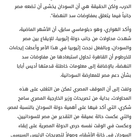
الحرب، ولكن الحقيقة هي أن السودان يخشى أن تضعه مصر
جانباً فيما يتعلق بمفاوضات سد النهضة”.
وأكد الهواري، وهو دبلوماسي سابق، أن الأشهر الماضية،
شهدت محاولات من جانب دولة إثيوبيا، للإيقاع بين مصر
والسودان، وبالفعل نجحت إثيوبيا في هذا الأمر وأعطت إيحاءات
للخرطوم أن القاهرة تحاول استبعادها من مفاوضات سد
النهضة، بالإضافة إلى معلومات خاطئة قدمتها أديس أبابا
بشأن دعم مصر للمعارضة السودانية.
ولفت إلى أن الموقف المصري تمكن من التغلب على هذه
المحاولات، بداية من تصريحات وزير الخارجية المصري سامح
شكري، التي أكد فيها على أهمية دولة السودان بالنسبة لمصر،
والتي عكست حالة عميقة من التقدير من مصر للسودانيين،
وعكست في الوقت نفسه حرص الدولة المصرية على إبقاء
السودان في خانة الأشقاء، وصولاً لتصريحات الرئيس السيسي.