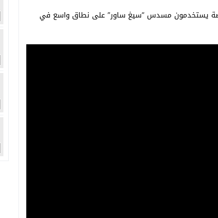
 الخاصة يستخدمون مسدس “سيغ ساور” على نطاق واسع في