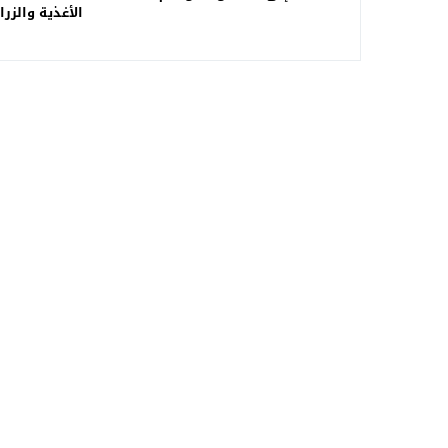
الأغذية والزر
حوار خاص لـ