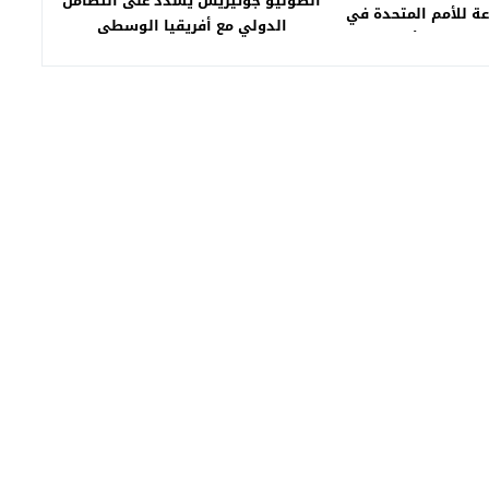
أنطونيو جوتيريس يشدد على التضامن
اعة للأمم المتحدة في
الدولي مع أفريقيا الوسطى
”العربي الأفريقي”