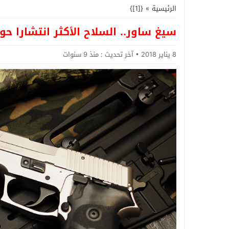
الرئيسية
»
{[1]}
سيغ ساور.. السلاح الأكثر انتشارا حو
8 يناير 2018
آخر تحديث :
منذ 9 سنوات