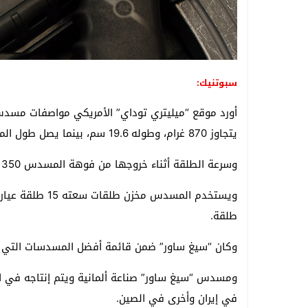
سبوتنيك:
أورد موقع “ميليتري توداي” الأمريكي مواصفات مسدس
يتجاوز 870 غرام، وطوله 19.6 سم، بينما يصل طول الماسورة (السبطانة) 11.2 مم.
وسرعة الطلقة أثناء خروجها من فوهة المسدس 350 مترا / الثانية، ويصل مداها المؤثر إلى أكثر من 50 مترا.
طلقة.
وكان “سيغ ساور” ضمن قائمة أفضل المسدسات التي سعى 
ومسدس “سيغ ساور” صناعة ألمانية ويتم إنتاجه في ال
في إيران وأخرى في الصين.