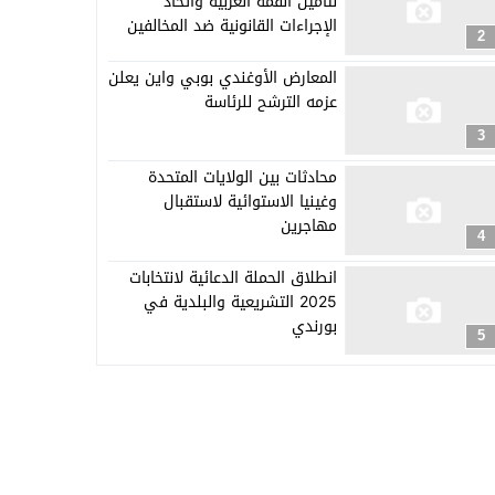
لتأمين القمة العربية واتخاذ
الإجراءات القانونية ضد المخالفين
2
المعارض الأوغندي بوبي واين يعلن
عزمه الترشح للرئاسة
3
محادثات بين الولايات المتحدة
وغينيا الاستوائية لاستقبال
مهاجرين
4
انطلاق الحملة الدعائية لانتخابات
2025 التشريعية والبلدية في
بورندي
5