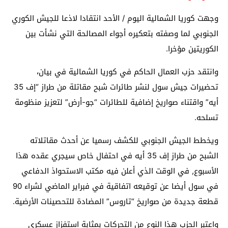
وجهت كوريا الشمالية اليوم / الأحد انتقادا لاذعا للجيش الكوري
الجنوبي لما وصفته بتعكيره أجواء المصالحة التي نشأت بين
الكوريتين مؤخرا.
وانتقد حزب العمال الحاكم في كوريا الشمالية في بيان،
تحضيرات جيش سول لنشر طائرات شبح مقاتلة من طراز “إف 35
أيه” واقتناء صواريخ إضافية للطائرات “جو-أرض” لتعزيز منظومة
تسلحه.
ويخطط الجيش الجنوبي للكشف رسميا عن أحدث مقاتلاته
الشبح من طراز إف 35 أيه في احتفال خاص سيجري عقده هذا
الأسبوع, في الوقت الذي أعلن فيه مكتب الاستحواذ الدفاعي
في سول أيضا عن توقيعه اتفاقية في فبراير الماضي لشراء 90
قطعة جديدة من صواريخ “تاروس” المضادة للتحصينات الأرضية.
واعتبر الحزب هذا النوع من التحركات بمثابة استفزاز عسكري