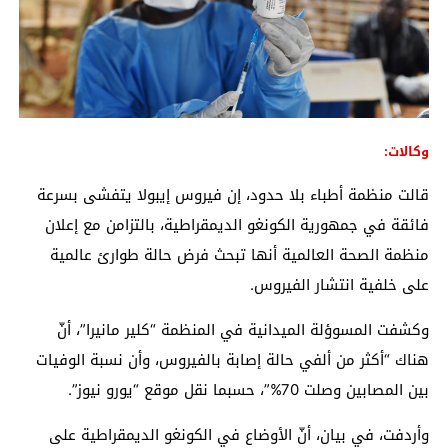
وكالات:
قالت منظمة أطباء بلا حدود، إن فيروس إيبولا يتفشى بسرعة
فائقة في جمهورية الكونغو الديمقراطية، بالتزامن مع إعلان
منظمة الصحة العالمية أنها تبحث فرض حالة طوارئ عالمية
على خلفية انتشار الفيروس.
وكشفت المسوؤلة الميدانية في المنظمة “كلير مانيرا”، أنّ
هناك “أكثر من ألفي حالة إصابة بالفيروس، وأن نسبة الوفيات
بين المصابين وصلت 70%”، حسبما نقل موقع “يورو نيوز”.
وأردفت، في بيان، أنّ الأوضاع في الكونغو الديمقراطية على