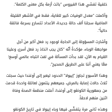
خلفية تفشي هذا الفيروس “باتت أزمة بكل معنى الكلمة”.
وأكملت “معدل الوفيات كبير للغاية، فقط في الأشهر القليلة
الماضية سجلنا ألف حالة جديدة، الأعداد تتسارع بسرعة فائقة
حالياً”.
وأشارت المسؤولة إلى الحاجة لوجود رد فعل أكبر من أجل
مواجهة الوباء، مؤكدةً أنّه “كان يجب اتخاذ رد فعل أسرع، وعلينا
القيام به الآن، لقد بدأت المسألة في لفت انتباه عالمي أوسع؛
ممَّا يعني أننا على الطريق الصحيح”.
وهذا الأسبوع تجاوز “إيبولا” الحدود ليعبر إلى أوغندا حيث سجلت
ثلاث حالات إصابة بالمرض، جميعهم ينتمون لعائلة واحدة قدمت
من جمهورية الكونغو إلى أوغندا، أعلنت منظمة الصحة وفاة
اثنين منهم لاحقاً.
وهذه ثاني مرة يتفشّى فيها وباء إيبولا في تاريخ الكونغو