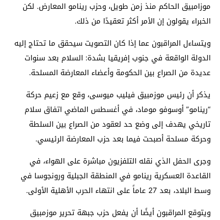
موزامبيق الحاكم منذ زمن طويل، وحزب رينامو المعارض. لكن
الخبراء يقولون إن الأمر أكثر تعقيدًا من ذلك.
ويتساءل المراقبون عما إذا كان التصويت سيحقق ما تحتاج إليه
الدولة الواقعة في جنوب إفريقيا بشدة: السلام بعد سنوات
عديدة من الصراع بين الحكومة وأعضاء المعارضة المسلحة.
يذكر أن رئيس موزمبيق فيليب ميوسى، وقع مع زعيم حركة
“رينامو” أوسوفو موماد، في أغسطس الماضي اتفاق سلام
تاريخي يهدف إلى وضع حد لعقود من الصراع بين السلطة
وحركة مسلحة أصبحت فيما بعد حزب المعارضة الرئيسي.
وجرى الحفل الذي نقله التلفزيون مباشرة على الهواء، في
القاعدة العسكرية رينامو في المنطقة الجبلية ورونجوسا في
وسط البلاد، بعد 27 عاماً على انتهاء الحرب الأهلية الأولى.
ويتوقع المراقبون أيضًا أن يفعل حزب جبهة تحرير موزمبيق