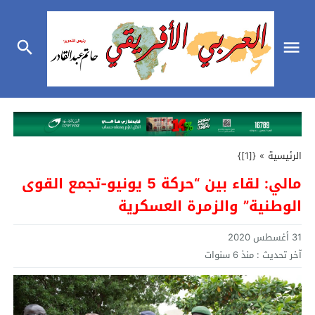
الرئيسية
»
{[1]}
مالي: لقاء بين “حركة 5 يونيو-تجمع القوى
الوطنية” والزمرة العسكرية
31 أغسطس 2020
آخر تحديث :
منذ 6 سنوات