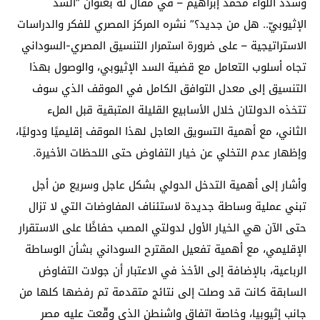
وشدد اللواء محمد إبراهيم – في مقال له بعنوان “السد
الإثيوبيّ.. هل من جديد؟” نشره المركز المصري للفكر والدراسات
الاستراتيجية – على ضرورة استمرار التنسيق المصري-السوداني
تجاه أسلوب التعامل مع قضية السد الإثيوبي، والوصول بهذا
التنسيق إلى معدل التوافق الكامل في الموقف الذي سوف
تتخذه الدولتان خلال الأسابيع القليلة المتبقية قبل الملء
الثاني، مع أهمية التسويق العاجل لهذا الموقف إقليميًا ودوليًا،
وإظهار عدم التخلي عن خيار التفاوض حتى اللحظات الأخيرة.
وأشار إلى أهمية التدخل الدولي بشكل عاجل وسريع من أجل
تبني عملية وساطة جديدة لاستئناف المفاوضات التي لا تزال
حتى الآن هي الخيار الأول لدولتي المصب حفاظًا على الاستقرار
الإقليمي، مع أهمية تفعيل المقترح السوداني بشأن الوساطة
الرباعية، بالإضافة إلى الأخذ في الاعتبار أن جولات التفاوض
السابقة كانت قد وصلت إلى نتائج متقدمة تم رفضها كلها من
جانب إثيوبيا، وخاصة اتفاق واشنطن الذي وقّعت عليه مصر