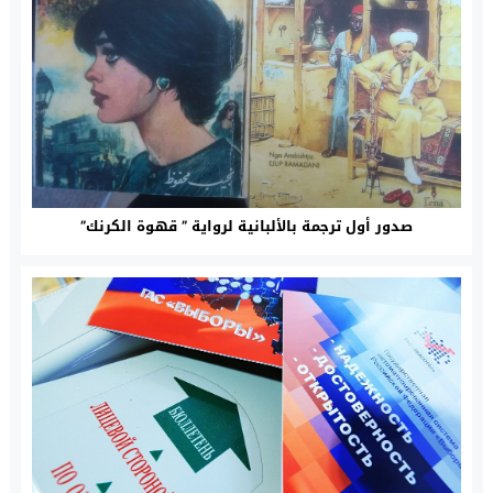
صدور أول ترجمة بالألبانية لرواية ” قهوة الكرنك”