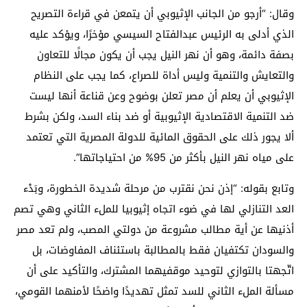
وقال: “أرجو من الجانب الإثيوبي أن يتمعن في قراءة التصريح
الذي أدلى به الرئيس عبدالفتاح السيسي مؤخرًا، ويؤكد عليه
بصفة دائمة، وهو أن نهر النيل يجب أن يكون مجالًا للتعاون
والتعايش والتنمية وليس أداة للصراع، كما يجب على النظام
الإثيوبي أن يعلم أن مصر تعلن بوضوح وعن قناعة أنها ليست
ضد التنمية الاقتصادية الإثيوبية أو ضد بناء السد، ولكن بشرط
ألا يجور ذلك على الحقوق المائية للدولة المصرية التي تعتمد
على مياه نهر النيل بأكثر من 95% من احتياجاتها”.
وتابع بقوله: “إذن نحن نقترب من مرحلة شديدة الخطورة، وبَدْء
العد التنازلي لها في ضوء اتجاه إثيوبيا للملء الثاني وهي تصم
أذنيها عن أية مطالب مشروعة من دولتي المصب، ولم تعد مصر
والسودان تكتفيان فقط بالمطالبة باستئناف المفاوضات، بل
اتّجهتا بالتوازي لتوحيد موقفيهما المشترك، والتأكيد على أن
مسألة الملء الثاني للسد تمثل تهديدًا واضحًا لأمنهما القومي،