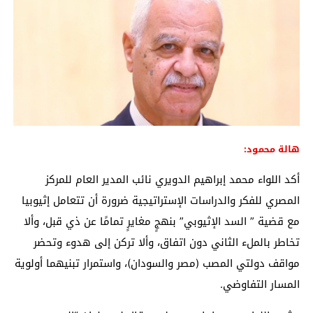
هالة محمود:
أكد اللواء محمد إبراهيم الدويري نائب المدير العام للمركز
المصري للفكر والدراسات الإستراتيجية ضرورة أن تتعامل إثيوبيا
مع قضية ” السد الإثيوبي” بنهجٍ مغايرٍ تمامًا عن ذي قبل، وألا
تخاطر بالملء الثاني دون اتفاق، وألا تركن إلى هدوء وتحضر
مواقف دولتي المصب (مصر والسودان)، واستمرار تبنيهما أولوية
المسار التفاوضي.