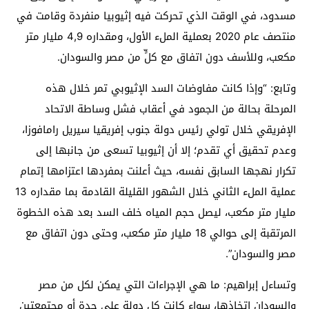
مسدود، في الوقت الذي تحركت فيه إثيوبيا منفردة وقامت في
منتصف عام 2020 بعملية الملء الأول، ومقداره 4,9 مليار متر
مكعب، وللأسف دون اتفاق مع كلٍّ من مصر والسودان.
وتابع: “وإذا كانت مفاوضات السد الإثيوبي تمر خلال هذه
المرحلة بحالة من الجمود في أعقاب فشل وساطة الاتحاد
الإفريقي خلال تولي رئيس دولة جنوب إفريقيا سيريل رامافوزا،
وعدم تحقيق أي تقدم؛ إلا أن إثيوبيا تسعى من جانبها إلى
تكرار نهجها السابق نفسه، حيث أعلنت بمفردها اعتزامها إتمام
عملية الملء الثاني خلال الشهور القليلة القادمة بما مقداره 13
مليار متر مكعب، ليصل حجم المياه خلف السد بعد هذه الخطوة
المرتقبة إلى حوالي 18 مليار متر مكعب، وحتى دون اتفاق مع
مصر والسودان”.
وتساءل إبراهيم: ما هي الإجراءات التي يمكن لكل من مصر
والسودان اتخاذها، سواء كانت كل دولة على حدة أو مجتمعتين