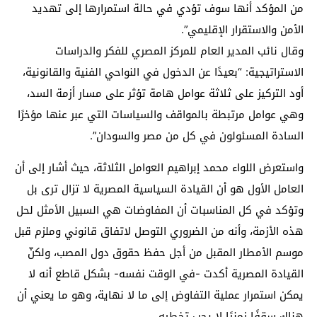
من المؤكد أنها سوف تؤدي في حالة استمرارها إلى تهديد
الأمن والاستقرار الإقليمي”.
وقال نائب المدير العام للمركز المصري للفكر والدراسات
الاستراتيجية: “بعيدًا عن الدخول في النواحي الفنية والقانونية،
أود التركيز على ثلاثة عوامل هامة تؤثر على مسار أزمة السد،
وهي عوامل مرتبطة بالمواقف والسياسات التي عبر عنها مؤخرًا
السادة المسئولون في كل من مصر والسودان”.
واستعرض اللواء محمد إبراهيم العوامل الثلاثة، حيث أشار إلى أن
العامل الأول هو أن القيادة السياسية المصرية لا تزال ترى بل
وتؤكد في كل المناسبات أن المفاوضات هي السبيل الأمثل لحل
هذه الأزمة، وأنه من الضروري التوصل لاتفاق قانوني وملزم قبل
موسم الأمطار المقبل من أجل حفظ حقوق دول المصب، ولكنّ
القيادة المصرية أكدت -في الوقت نفسه- بشكل قاطع أنه لا
يمكن استمرار عملية التفاوض إلى ما لا نهاية، وهو ما يعني أن
هناك سقفًا زمنيًا لا يجب تخطيه.