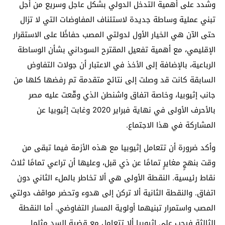
وشدد على أهمية التدخل الدولي بشكل عاجل وسريع من أجل
تبني عملية وساطة جديدة لاستئناف المفاوضات التي لا تزال
حتى الآن هي الخيار الأول لدولتي المصب حفاظًا على الاستقرار
الإقليمي، مع أهمية تفعيل المقترح السوداني بشأن الوساطة
الرباعية، بالإضافة إلى الأخذ في الاعتبار أن جولات التفاوض
السابقة كانت قد وصلت إلى نتائج متقدمة تم رفضها كلها من
جانب إثيوبيا، وخاصة اتفاق واشنطن الذي وقّعت عليه مصر
بالأحرف الأولى في نهاية فبراير 2020 وغابت إثيوبيا عن
المشاركة في هذا الاجتماع.
وأكد ضرورة أن تتعامل إثيوبيا مع هذه الأزمة فيما تبقى من
وقت بنهجٍ مغايرٍ تمامًا عن ذي قبل، وعليها أن تراعي تمامًا ثلاث
نقاط رئيسية. النقطة الأولى هي ألا تخاطر بالملء الثاني دون
اتفاق. والنقطة الثانية ألا تركن إلى هدوء وتحضر مواقف دولتي
المصب واستمرار تبنيهما أولوية المسار التفاوضي. أما النقطة
الثالثة فيجب على إثيوبيا ألا تتعامل مع قضية السد مثلما