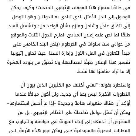
في حالة استمرار هذا الموقف الإثيوبي المتعنت؟ وكيف يمكن
الوصول إلى الحل الأمثل الذي تنادي به الدولتان وهو التوصل
إلى اتفاق عادل وشامل وملزم بشأن قواعد ملء وتشغيل السد
طبقًا لما نص عليه إعلان المبادئ الملزم للدول الثلاث والموقع
من حوالي ست سنوات في الخرطوم (ينص البند الخامس على
مبدأ التعاون في الملء الأول وإدارة السد)، حيث تحاول إثيوبيا
تفسير هذا الإعلان طبقًا لمصالحها، ولا تطبق من بنوده العشرة
إلا ما تراه مناسبًا لها فقط.
واستطرد بقوله: “لعلي أختلف مع الكثيرين الذين يرون أن
التطورات الأخيرة ليس بها أي جديد، ولن أكون مبالغًا عندما
أؤكد أن هناك متغيرات هامة وجديدة -إذا ما أُحسن استثمارها–
يمكن أن تمثل عوامل ضاغطة على النظام الإثيوبي، بل من
المفترض أن تدفعه إلى إبداء المرونة في مواقفه والتجاوب مع
المطالب المصرية والسودانية حتى يمكن عبور هذه الأزمة التي