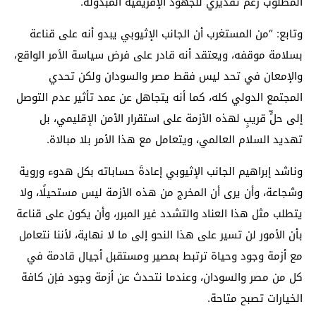
المطلوب رغم تقديري للجهود الإفريقية المبذولة.
وتابع: “من المستغرب أن الجانب الإثيوبي يبدو أنه على قناعة
بسلامة موقفه، ويعتقد أنه قادر على فرض سياسة الأمر الواقع،
والإمعان في تحد ليس فقط مصر والسودان ولكن تحدي
المجتمع الدولي كله، كما أنه يتجاهل عن عمد تأثير عدم التوصل
إلى حلٍّ قريبٍ لهذه الأزمة على استقرار الأمن الإقليمي، بل
تهديد السلام العالمي، ويتعامل مع هذا الأمر بلا مبالاة.
وناشد إبراهيم الجانب الإثيوبي إعادةَ حساباته بكل هدوء وروية
وشجاعة، وأن يرى أن المخرج من هذه الأزمة ليس مستحيلًا، ولا
يتطلب مثل هذا العناد والتشدد غير المبرر، وأن يكون على قناعة
بأن الأمور لن تسير على هذا النحو إلى ما لا نهاية، لأننا نتعامل
مع أزمة وجود وحياة ترتبط بمصير ومستقبل أجيال قادمة في
كل من مصر والسودان، وعندما نتحدث عن أزمة وجود فإن كافة
الخيارات تصبح متاحة.