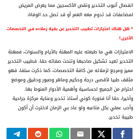
انفصال أنبوب التخدير ونقص الأكسجين مما يعرض المريض
لمضاعفات قد تدوم معه العمر أو قد تصل حد الوفاة.
* هل هناك امتيازات لطبيب التخدير عن بقية زملاءه في التخصصات
الأخرى؟
الامتيازات هي ما طبعته عليه المهنة بالأيام والسنوات، فمهنة
التخدير تعيد تشكيل صاحبها وتنحت صفاته حقا. فطبيب التخدير
مميز ومرجع لزملائه من كافة التخصصات، كما ذكرت سلفا، فهو
مثقف طبيا لأقصى درجة وحكيم وماهر وصبور ودقيق وموضع
احترام من الجميع لحساسية وأهمية الأدوار المنوط بها.
وأخيرا، حقا أنا فخورة كوني أستاذ تخدير وعناية مركزة جراحية
وأحب عملي بكل متاعبه ولو عاد بي الزمان لاخترت أن أكون
طبيبة تخدير.