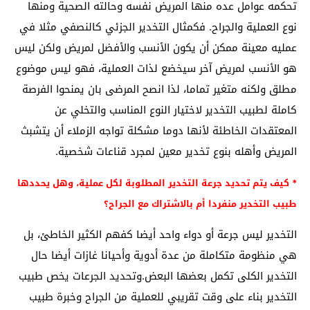
تحكمه عوامل عده منها المريض نفسه وحالته الصحية ومنها
نوع العملية والجراح. فكمثال التخدير الجزئي كالنصفي مثلا في
عمليه معينة ممكن أن يكون الأنسب والأفضل لمريض ولكن ليس
هو الأنسب لمريض آخر سيخضع لذات العملية، فهو ليس موضوع
مطلق ولكنه متغير تماما، لذا انصح المرضى بان يمنحوا الفرصة
كاملة لطبيب التخدير لاختيار النوع المناسب والتخلي عن
المعتقدات الخاطئة لأنها دوما مشكلة تواجه الزملاء أن يتشبث
المريض وأهله بنوع تخدير معين لمجرد قناعات شخصية.
* كيف يتم تحديد جرعة التخدير المطلوبة لكل عملية، وهل يحددها
طبيب التخدير منفردا أم بالاشتراك مع الجراح؟
التخدير ليس جرعة أو دواء واحد أيضا كفهم الكثير الخاطئ، بل
هي منظومة متكاملة من عدة أدوية وأحيانا غازات أيضا حال
التخدير الكلى تكمل بعضها البعض.وتحديد الجرعات يخص طبيب
التخدير بناء على وقت تقريبي للعملية من الجراح وخبرة طبيب