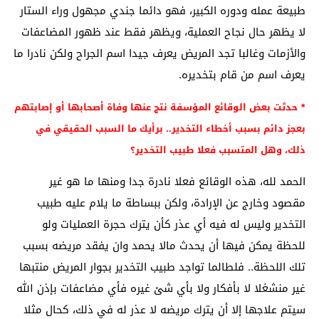
طبيعة عمله ودوره الكبير، فهو دائما جندي مجهول وراء الستار
لا يظهر حال نجاح العملية، ويظهر فقط عند ظهور المضاعفات
والأزمات وغالبا تجد المريض يعرف جيدا اسم الجراح ولكن نادرا ما
يعرف اسم من قام بتخديره.
* حدثت بعض الوقائع المؤسفة نتج عنها وفاة أصحابها أو إصابتهم
بعجز دائم بسبب أخطاء التخدير.. برأيك ما السبب الحقيقي في
ذلك، وهل المتسبب فعلا طبيب التخدير؟
الحمد لله، هذه الوقائع فعلا نادرة جدا ومنها ما هو غير
مقصود وخارج عن الإرادة، ولكن ببساطة ما يلام عليه طبيب
التخدير وليس له فيه أي عذر كأن يترك حجرة العمليات ولو
للحظة يمكن فيها أن يحدث مالا يحمد وان يفقد مريضه بسبب
تلك اللحظة.. فلطالما تواجد طبيب التخدير بجوار المريض منتبها
غير منشغلا لا بأفكار ولا بأي شئ غيره فأي مضاعفات بإذن الله
سيتم علاجها إلا أن يترك مريضه لا عذر له في ذلك، كحال مثلا