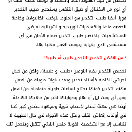
تخصص من حيث الهبوط الحاد بالضغط أو توقف عضلة القلب أو
أي نوع من الاختناق أو ضيق التنفس يستدعى طبيب التخدير
فورا. أيضا طبيب التخدير هو المنوط بتركيب الكانيولات وخاصة
الصعبة منها والقسطرات الوريدية والشريانية لمرضى
المستشفيات. باختصار طبيب التخدير صمام الأمان في أي
مستشفى الذي بغيابه يتوقف العمل فعليا بها.
* من الأفضل لتخصص التخدير طبيب أم طبيبة؟
تخصص التخدير يضم النوعين (طبيب أو طبيبة)، ولكن من خلال
تجربتي الخاصة كأستاذ تخدير وبعد سنوات طويلة من العمل
مهنة التخدير كونها تحتاج لساعات طويلة متواصلة من العمل
وفى أي وقت ليل أو نهار وطوارئها اكتر من حالاتها الهادئة.
أيضا هي مهنة تحتاج لأعصاب قوية ومجهود عضلي كبير كما
في أوقات إنعاش القلب ومثل هذه الأجواء في حال الطبيبة لا
تتناسب إلا مع الشخصية القوية منهن اللاتي تتقبل وتتحمل تلك