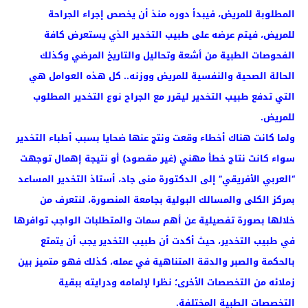
المطلوبة للمريض، فيبدأ دوره منذ أن يخصص إجراء الجراحة
للمريض، فيتم عرضه على طبيب التخدير الذي يستعرض كافة
الفحوصات الطبية من أشعة وتحاليل والتاريخ المرضي وكذلك
الحالة الصحية والنفسية للمريض ووزنه.. كل هذه العوامل هي
التي تدفع طبيب التخدير ليقرر مع الجراح نوع التخدير المطلوب
للمريض.
ولما كانت هناك أخطاء وقعت ونتج عنها ضحايا بسبب أطباء التخدير
سواء كانت نتاج خطأ مهني (غير مقصود) أو نتيجة إهمال توجهت
“العربي الأفريقي” إلى الدكتورة منى جاد، أستاذ التخدير المساعد
بمركز الكلى والمسالك البولية بجامعة المنصورة، لنتعرف من
خلالها بصورة تفصيلية عن أهم سمات والمتطلبات الواجب توافرها
في طبيب التخدير، حيث أكدت أن طبيب التخدير يجب أن يتمتع
بالحكمة والصبر والدقة المتناهية في عمله، كذلك فهو متميز بين
زملائه من التخصصات الأخرى؛ نظرا لإلمامه ودرايته ببقية
التخصصات الطبية المختلفة.