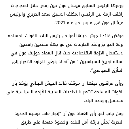
ورمزها الرئيس السابق ميشال عون حين رفض خلال احتجاجات
رافقت ازمة بين الرئيس المكلف الاسبق سعد الحريري والرئيس
ميشال عون في مارس من عام 2021.
ورفض قائد الجيش حينها أمرا من رئيس البلاد للقوات المسلحة
برفع الحواجز وفتح الطرقات في مواجهة محتجين رافضين
لاستفحال الأزمة الاقتصادية حيث قال العماد جوزيف عون في
رسالة توبيخ للسياسيين ” من أنه لا ينبغي للجنود الانجرار إلى
المأزق السياسي”.
ورأى مراقبون حينها ان موقف قائد الجيش اللبناني يؤكد بأن
القوات المسلحة تشعر بالتداعيات السلبية للأزمة السياسية على
مستقبل ووحدة البلد.
ومن جانب آخر، رأى العماد عون أن “إنجاز ملف ترسيم الحدود
البحرية يُمثّل بارقة أمل للبلاد، وخطوة مهمة على طريق