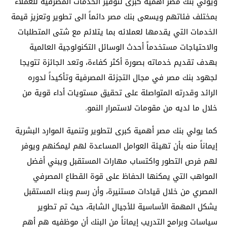
ويولي بنك مصر أهمية كبرى لتوفير الخدمات المصرفية للعملاء
بمختلف فئاتهم ويسعى بنك مصر دائماً الى تطوير وتعزيز قيمة
الخدمات التي يقدمها لعملائه بما يتلائم مع شتى المتطلبات
والاحتياجات مستخدماً أحدث الوسائل التكنولوجية العالمية
بهدف تقديم خدماته بصورة أكثر كفاءة، وتعد الجائزة تتويجا
لجهود بنك مصر في مجال التجزئة المصرفية وتأكيداً لدوره
الرائد وقدرته المتواصلة على تحقيق مستويات أداء قوية من
خلال ما لديه من مقومات لاستمرار النمو.
كما يولي بنك مصر أهمية كبرى لتطوير وتنمية الموارد البشرية
إيماناً منه بأن تهيئة العوامل المساعدة لهم ليمكنهم ويوفر
لهم فرص التطور واكتساب مهارات المستقبل ويبني أفضل
المواهب التي يمكنها الحفاظ على قوة القطاع المصرفي
المصري من خلال قيادات مستنيرة، وأن رسم وبناء المستقبل
يشكل المهمة الأساسية للأجيال الشابة، حيث تم تطوير
سياسات وبرامج التدريب إيماناً من البنك أن موظفيه هم أهم