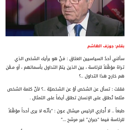
بقلم: جوزف الهاشم
سألني أحدُ السياسيين العتاق : مَـنْ هو برأيك الشخص الذي
تـراهُ مؤهَّلاً للرئاسة ، بين الذين يتمّ التداول بأسمائهم ، أو مـمَّن
هم خارج هذا التداول ..؟
فقلت : تسأل عن الشخص أوْ عن الشخصيّة ..؟ لأنّ كلمة الشخص
مثلما تُطلق على الإنسان تطلق أيضاً على التمثال .
طبعاً .. لا أُجاري الرئيس ميشال عـون : “بأنّـه لا يرى أحداً مؤهَّلاً
للرئاسة فيما “جبران” غير مرشح …”