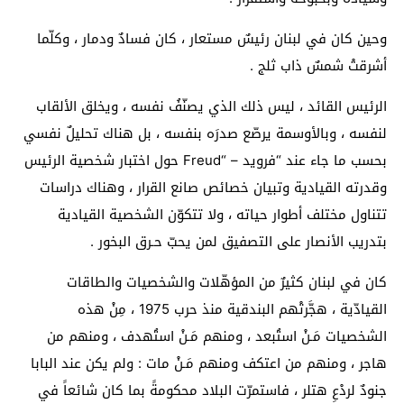
وحين كان في لبنان رئيسٌ مستعار ، كان فسادٌ ودمار ، وكلّما
أشرقتْ شمسٌ ذاب ثلج .
الرئيس القائد ، ليس ذلك الذي يصنّفُ نفسه ، ويخلق الألقاب
لنفسه ، وبالأوسمة يرصّع صدرَه بنفسه ، بل هناك تحليلٌ نفسي
بحسب ما جاء عند “فرويد – “Freud حول اختبار شخصية الرئيس
وقدرته القيادية وتبيان خصائص صانع القرار ، وهناك دراسات
تتناول مختلف أطوار حياته ، ولا تتكوّن الشخصية القيادية
بتدريب الأنصار على التصفيق لمن يحبّ حـرق البخور .
كان في لبنان كثيرٌ من المؤهّلات والشخصيات والطاقات
القيادّية ، هجَّرتْهم البندقية منذ حرب 1975 ، مِنْ هذه
الشخصيات مَـنْ استُبعد ، ومنهم مَـنْ استُهدف ، ومنهم من
هاجر ، ومنهم من اعتكف ومنهم مَـنْ مات : ولم يكن عند البابا
جنودٌ لردْعِ هتلر ، فاستمرّت البلاد محكومةً بما كان شائعاً في