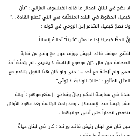
لا يصّح في لبنان المدمّر ما قاله الفيلسوف الغزالي : “بأنَ
كيمياء الحظوظ في البلاد المتخلّفة هي التي تصنع القادة …”
ولا تصحّ كيمياء الشاعر إبـن الرومي في قوله :
إنَّ للحظِّ كيمياءً إذا ما مسَّ “شيئاً” أحالَـهُ إنساناً .
لفتَني موقف قائد الجيش جوزف عـون مع وفـدٍ من نقابة
الصحافة حين قال :”إن موضوع الرئاسة لا يعنيني، لم يبْحثْـهُ أحدٌ
معي ولم أبْحثـهُ مع أحد …” حتى ولو كان هذا القول يتلاءم مع
المثـل المأثور : “طالبُ الولاية لا يُولّى” .
عندنا في ممارسة الحكم رجالٌ ونماذج : إستعرضوهم : أربعة
عشر رئيساً منذ الإستقلال ، وقد راحت الرئاسة بعد عهود الأوائل
تنخفض انحداراً حتى أدنى خواتيهما .
حين كان في لبنان رئيسٌ قائـد ورائـد : كان في لبنان حياةٌ
وسيادةٌ وبحبوحةٌ واستقرار .