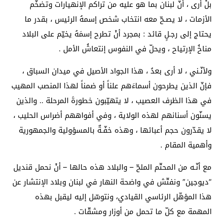
بلْ أرى ، أنّ لبنان بما هو عليه من تراكم الإنهيارات وتضخُّم
الأزمات ، لا يصـحّ معه انتخاب شخص إسمهُ الرئيس ، بقدر ما
يحتاج إلى رجـلٍ قائد : بمجرد أنْ تطرح إسمَهُ يخيّم على البلاد
مناخُ الإرتياح ، ويحلّ في النفوس إنتعاشُ الأمل .
ولأنّـني ، لا أرى بعدُ ، هذا الجواد الأصيل في ميدان السباق ،
فإنّ الذين يطرحون أسماءَهم علناً أو ضمناً لهذا المنصب المهيب
في هذا الظرف العصيب ، لا يتهيّبون خطورةَ المرحلة .. والذين
يسنّون أسنانهم لهذه الولاية ، وفي أفواههم أضراس الحليب ،
لا يقدّرون حجم أعبائها ، وهذه خفّـةٌ بالمسؤولية والجمهورية
وأهمية المقام .
مع أنّـه من المحتّم الملحّ – والبلاد هذه حالها – أنْ نحمل قنديل
“ديوجين” ونفتّش في واضحة النهار في لبنان وبلاد الإنتشار عن
هذا المؤهّل الرئاسي القيادي، ونتوسّل إليه ليقبل بهذه
المهمة مع كلّ ما تحمل من أوزار ومشقّات .