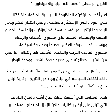
القرون الوسطى “نصفا اللـه البابا والأمبراطور ..”
لعلّ أخطر ما ارتكبته المنظومة السياسية الحاكمة منذ 1975
حتى اليوم ، ليس الإستئثار بالسلطة ، وليس انهيار الحكم ودمار
البلاد وما ارتكبت من فساد، فهذا قد يُعوَّض ، وإنما هذا الخصام
العنيف والإنقسام المخيف على مستوى الأقطاب والزعماء
ورؤساء الأحزاب ، وقد انعكس خصاماً وعداء وكراهية على
مستوى القاعدة الحزبية والقاعدة الشعبية هنا وهناك ، ما ليس
مِـنَ المتيسّر معالجته على صعيد وحدة الشعب ووحدة الوطن .
يقول كمال يوسف الحاج في “موجز الفلسفة اللبنانية – ص. 26
: لقد أخفقت السياسة في لبنان وجاء دور التاريخ ، وتاريخ لبنان
يضع محكمة صارمة لسياسة اللبنانيين …”
هذه السياسة التي أخفقت جعلت لبنان أشبه بالمدن اليابانية
التي تُبنى على أرض بركانية ، ولكنّ الزلازل لم تمنع المهندسين