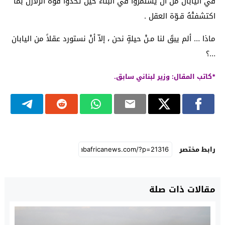
في اليابان من أن يستمروا في البناء حين تحدّوا قوة الزلازل بما
اكتشفتْهُ قـوّة العقل .
ماذا … ألم يبقَ لنا مـنْ حيلةٍ نحن ، إلاّ أنْ نستورد عقلاً من اليابان
…؟
*كاتب المقال: وزير لبناني سابق.
رابط مختصر
مقالات ذات صلة