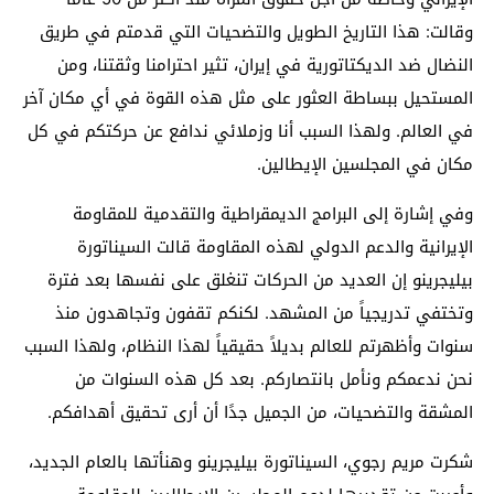
وقالت: هذا التاريخ الطويل والتضحيات التي قدمتم في طريق
النضال ضد الديكتاتورية في إيران، تثير احترامنا وثقتنا، ومن
المستحيل ببساطة العثور على مثل هذه القوة في أي مكان آخر
في العالم. ولهذا السبب أنا وزملائي ندافع عن حركتكم في كل
مكان في المجلسين الإيطالين.
وفي إشارة إلى البرامج الديمقراطية والتقدمية للمقاومة
الإيرانية والدعم الدولي لهذه المقاومة قالت السيناتورة
بيليجرينو إن العديد من الحركات تنغلق على نفسها بعد فترة
وتختفي تدريجياً من المشهد. لكنكم تقفون وتجاهدون منذ
سنوات وأظهرتم للعالم بديلاً حقيقياً لهذا النظام، ولهذا السبب
نحن ندعمكم ونأمل بانتصاركم. بعد كل هذه السنوات من
المشقة والتضحيات، من الجميل جدًا أن أرى تحقيق أهدافكم.
شكرت مريم رجوي، السيناتورة بيليجرينو وهنأتها بالعام الجديد،