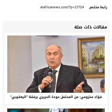
رابط مختصر
مقالات ذات صلة
فؤاد مخزومي: من المحتمل عودة الحريري برفقة “اليعقوبي”