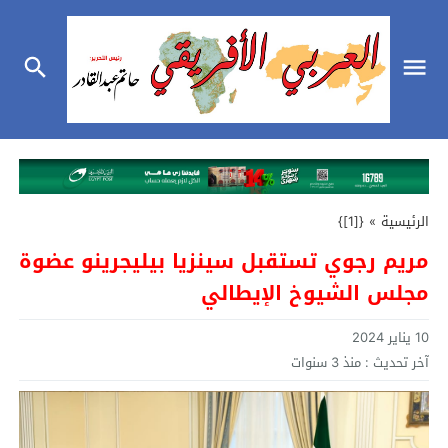
الرئيسية
»
{[1]}
مريم رجوي تستقبل سينزيا بيليجرينو عضوة
مجلس الشيوخ الإيطالي
10 يناير 2024
آخر تحديث :
منذ 3 سنوات