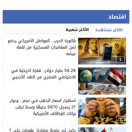
اقتصاد
الأكثر شعبية
الأكثر مشاهدة
فاتورة الحرب.. المواطن الأمريكي يدفع
ثمن المغامرات العسكرية من لقمة
عيشه
1
56.29 مليار دولار.. قفزة تاريخية في
الاحتياطي المصري من النقد الأجنبي
2
استقرار أسعار الذهب في مصر.. وعيار
21 يسجل 5870 جنيهًا وسط ترقب
بيانات الوظائف الأمريكية
3
بكين ترد بضربة مضادة: عقوبات على 7