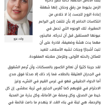
بتلك الأنامل الناعمة، كأننا نطرّز ذاكرة
الزمن بخيوط من رفقٍ وحنان. إنها شهقة
إعادة الروح للجسد، إذ لا خلاص من
انتكاسات الحاضر إلا بأن نلتفت إلى البراعم
الصغيرة، تلك الوجوه التي تحمل في
عيونها المستقبل قبل أن تدركه. فالبذور،
ولاء عزو
مهما بدت هشة وضعيفة، قادرة على أن
تنبت أشجارًا وجنات تشبه الأسلاف، لتعيد
للمكان رائحته الأولى، وللزمان صلابته المفقودة.
لقد جربنا كثيرًا أن نعالج الكسور بالمسكنات، وأن نُرمم الشقوق
في الجدران العتيقة بالطلاء، فما زاد ذلك إلا صدعًا فوق صدع.
أما الدواء الحقيقي فهو في غرس القيم في النشء، وغرز
الاحترام في قلوبهم كما تُغرس الجذور في تربة عطشى. إن كل
خيط من الصدق، وكل ومضة من الأمانة، وكل بذرة من المحبة
والرحمة، هي لبنة في بناء الغد، لا ينهدم ما دامت قائمة في