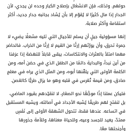
حولهم. ولذلك، فإن الانشغال بإصلاح الكبار وحده لن يجدي، لأن
الجدار إذا مال كثيرًا لا يُقوّم إلا بأن يُشاد بجانبه جدار جديد، أكثر
استقامة وأكثر صلابة.
إنها مسؤولية جيلٍ أن يسلم للأجيال التي تليه مشعلًا يضيء لا
جمرة تحرق، وأن يورّثهم إرثًا من القيم لا إرثًا من الخراب. فالحاضر
مهما امتلأ بالعثرات والانتكاسات، يبقى قابلاً للنهضة إذا عرَفنا
من أين نبدأ، والبداية دائمًا من الطفل الذي في حضن أمه، ومن
الكلمة الأولى التي يلقّنها أبوه، ومن المثل الذي يراه في معلمٍ
صادق، ومن قيمة تُغرس في قلبه وهو ما يزال طريًّا كالغصن.
فليكن عملنا إذًا موجَّهًا نحو الصغار، لا لنقيّدهم بقيود الماضي،
بل لنفتح لهم طريقًا يُشبه الأجداد في أصالته، ويشبه المستقبل
في اتساعه. عندها فقط، تتحول الشهقة الأولى إلى نَفَسٍ
ممتدّ، يعيد للجسد وعيه، وللحياة معناها، وللأمة جذورها
وأجنحتها معًا.