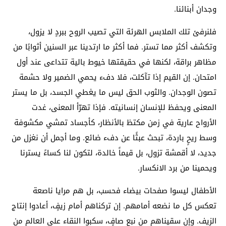
وجدان أبنائنا.
فلنرفئ تلك الملابس الهرئة التي تصيب الروح ببردٍ لا يزول،
وتكشف أكثر مما تستر. فما أكثر ما ارتدينا عبر السنين أثوابًا من
مظاهر براقة، لكنها في حقيقتها خيوط بالية تتداعى عند أول
امتحان. إن القيم إذا تآكلت، فلا دفء يحمي الضمير ولا حشمة
تصون الوجدان. والثوب الحق ليس ما يغطي الجسد، بل ما يستر
المعنى ويحفظ للإنسان إنسانيته. فإذا تهرّأ المعنى، غدت
الأرواح عارية في زمن مكتظ بالأنظار، كأجساد تمشي مكشوفة
وسط ريحٍ باردة، تبحث عبثًا عن دفء ضائع. وما أجمل أن نغزل من
جديد، لا أقمشة تزول، بل قيماً خالدة، لتكون لنا كساءً يسترنا
ويحمينا من برد الانكسار.
الأطفال ليسوا صفحات بيضاء فحسب، بل هم مرايا ناصعة
تعكس كل ما نضعه أمامهم. إن تركناهم أمام زيفٍ، أعادوا إنتاج
الزيف. وإن سقيناهم من نبعٍ صافٍ، سكبوا النقاء على العالم من