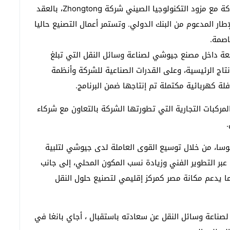
وقد فازت شركة جيوشي لصناعة وسائل النقل ، بالشراكة مع مزود التكنولوجيا الصيني شركة Zhongtong، بالعقد
طار المدعوم من البنك الدولي. وتستمر أعمال التصنيع حاليا
اصمة.
وسعة داخل مصنع جيوشي لصناعة وسائل النقل التي تبلغ
حل الإنتاج الرئيسية، وعلى القدرات الصناعية للشركة وأنظمة
لة كهربائية مكتملة تم إنتاجها ضمن البرنامج.
كبات التجارية التي تطورتها الشركة بالتعاون مع شركاء
.
لموسا، من خلال توسيع القوى العاملة لدى جيوشي لتلبية
ن عبر التطوير الفني وزيادة نسب المكون المحلي، إلى جانب
بما يدعم مكانة مصر كمركز إقليمي لتصنيع حلول النقل
ناعة وسائل النقل عن سعادته باستقبال ، أجاي بانغا في