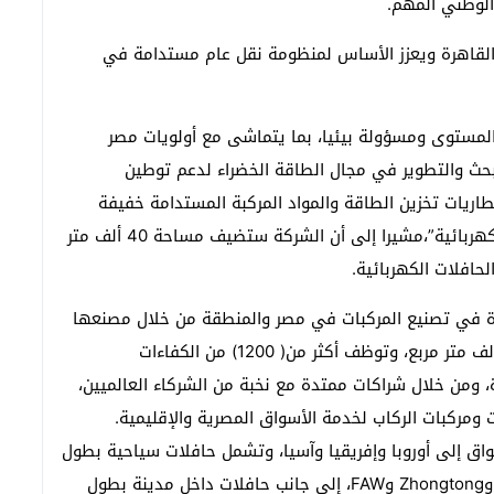
لوطني المهم.
 القاهرة ويعزز الأساس لمنظومة نقل عام مستدامة في
لمستوى ومسؤولة بيئيا، بما يتماشى مع أولويات مصر
البحث والتطوير في مجال الطاقة الخضراء لدعم توطين
بطاريات تخزين الطاقة والمواد المركبة المستدامة خفيفة
الوزن. ولدعم النمو طويل الأجل في تصنيع الحافلات الكهربائية”،مشيرا إلى أن الشركة ستضيف مساحة 40 ألف متر
حافلات الكهربائية.
ة في تصنيع المركبات في مصر والمنطقة من خلال مصنعها
في مدينة العاشر من رمضان الذي تبلغ مساحته 100 ألف متر مربع، وتوظف أكثر من( 1200) من الكفاءات
إنتاج سنوية تصل إلى 5 آلاف وحدة، ومن خلال شراكات ممتدة مع نخبة من الشركاء العالميين،
مركبات الركاب لخدمة الأسواق المصرية والإقليمية.
ق إلى أوروبا وإفريقيا وآسيا، وتشمل حافلات سياحية بطول
اثني عشر مترا مبنية على هياكل MAN وVolvo وDAF وZhongtong وFAW، إلى جانب حافلات داخل مدينة بطول