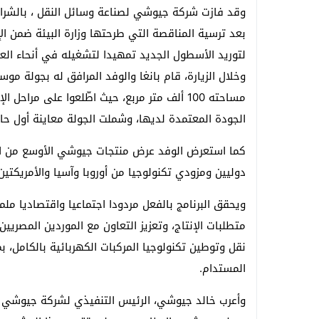
بعد ترسية المناقصة التي طرحتها وزارة البيئة ضمن الإ
لتوريد الأسطول الجديد تمهيدا لتشغيله في أنحاء الع
وخلال الزيارة، قام بانغا والوفد المرافق له بجولة م
مساحته 100 ألف متر مربع، حيث اطّلعوا على مرا
الجودة المعتمدة لديها، وشملت الجولة معاينة أول حاف
كما استعرض الوفد عرض منتجات جيوشي الأوسع من المر
دوليين ومزودي تكنولوجيا من أوروبا وآسيا والأمريكتين
ويحقق البرنامج بالفعل مردودا اجتماعيا واقتصاديا م
متطلبات الإنتاج، وتعزيز التعاون مع الموردين المصريي
نقل وتوطين تكنولوجيا المركبات الكهربائية بالكامل، 
المستدام.
وأعرب خالد جيوشي، الرئيس التنفيذي لشركة جيوشي لص