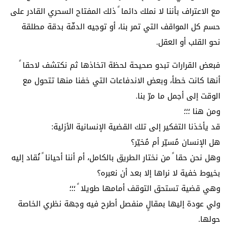
مع الاعتراف بأننا لا نملك دائما ً ذلك المفتاح السحري القادر على
حسم كل المواقف التي تمر بنا، أو توجيه الدفّة بدقة مطلقة
نحو القلب أو العقل.
فبعض القرارات تبدو صحيحة لحظة اتخاذها ثم نكتشف لاحقا ً
أنها كانت خطأ، وبعض الاندفاعات التي خفنا منها تتحول مع
الوقت إلى أجمل ما مرّ بنا.
ومن هنا ؛؛؛
قد يأخذنا التفكير إلى تلك القضية الإنسانية الأزلية:
هل الإنسان مُسيّر أم مُخيّر؟
وهل نحن حقا ً من نختار الطريق بالكامل، أم أننا أحيانا ً نُقاد إليه
بخيوط خفية لا نراها إلا بعد أن نعبره؟
وهي قضية تستحق التوقف أمامها طويلا ً ؛؛؛
ولي عودة إليها بمقالٍ منفصل أطرح فيه وجهة نظري الخاصة
حولها.