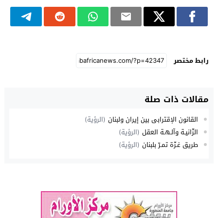
رابط مختصر
مقالات ذات صلة
القانون الإقترابي بين إيران ولبنان
(الرؤية)
الزَّانيـة وآلـهـة العقل
(الرؤية)
طريق غـزّة تمـرّ بلبنان
(الرؤية)