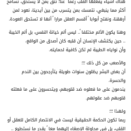
هناك أشياء يفعلها القلب رغما ً عنا؛ نثق بمن لا يستحق، نُسامح
أكثر مما ينبغي، نتمسك بمن يتسرب من بين أيدينا، نعود لمن
أرهقنا، ونفتح أبوابا ً أقسم العقل مرارا ً أنها لا تستحق العودة.
وهنا يكون الألم مختلفا ً.. ليس ألم خيانة النفس، بل ألم الخيبة
.. حين يكتشف الإنسان أن قلبه كان أصدق من الواقع،
وأن نواياه الطيبة لم تكن كافية لحمايته.
والأصعب من كل ذلك ؛؛؛
أن بعض البشر يظلون سنوات طويلة يتأرجحون بين الندم
والحسرة.
يندمون على ما فعلوه ضد قلوبهم، ويتحسرون على ما فعلته
قلوبهم ضد عقولهم.
ولهذا ؛؛؛
ربما تكون الحكمة الحقيقية ليست في الانتصار الكامل للعقل أو
القلب، بل في محاولة الإصغاء إليهما معا ً بقدر ما نستطيع ..