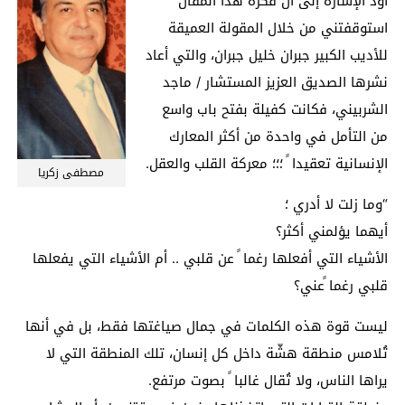
أود الإشارة إلى أن فكرة هذا المقال
استوقفتني من خلال المقولة العميقة
للأديب الكبير جبران خليل جبران، والتي أعاد
نشرها الصديق العزيز المستشار / ماجد
الشربيني، فكانت كفيلة بفتح باب واسع
من التأمل في واحدة من أكثر المعارك
الإنسانية تعقيدا ً ؛؛؛ معركة القلب والعقل.
مصطفى زكريا
“وما زلت لا أدري ؛
أيهما يؤلمني أكثر؟
الأشياء التي أفعلها رغما ً عن قلبي .. أم الأشياء التي يفعلها
قلبي رغما ًعني؟
ليست قوة هذه الكلمات في جمال صياغتها فقط، بل في أنها
تُلامس منطقة هشّة داخل كل إنسان، تلك المنطقة التي لا
يراها الناس، ولا تُقال غالبا ً بصوت مرتفع.