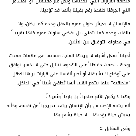
منطقة القرارات التي اتخذناها ونحن غير مقتنعين، أو المشاعر
التي انجرفنا خلفها رغم يقيننا بأنها قد تؤذينا.
فالإنسان لا يعيش طوال عمره بالعقل وحده كما يظن، ولا
بالقلب وحده كما يتمنى، بل يقضي سنوات عمره كلها تقريبا ً
في محاولة التوفيق بين الاثنين.
أحيانا ً نفعل أشياء لا يريدها القلب؛ فنستمر في علاقات فقدت
روحها، نصمت حفاظا ً على الهدوء، نتنازل حتى لا نخسر، نوافق
على أوضاع لا تشبهنا، أو نُجبر أنفسنا على قرارات يراها العقل
“منطقية” بينما يشعر القلب أنها تُطفئ شيئا ً في الداخل.
وهنا لا يكون الألم صاخبا ً، بل باردا ً وثقيلا ً.
ألم يشبه الإحساس بأن الإنسان يبتعد تدريجيا ً عن نفسه، وكأنه
يعيش حياة يؤديها .. لا حياة يشعر بها.
وفي المقابل ؛؛؛