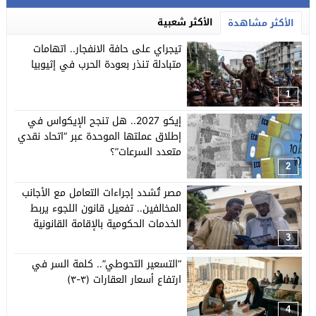
الأكثر شعبية
الأكثر مشاهدة
تيجراي على حافة الانفجار.. اتهامات
متبادلة تنذر بعودة الحرب في إثيوبيا
1
إيكو 2027.. هل تنجح الإيكواس في
إطلاق عملتها الموحدة عبر “اتحاد نقدي
متعدد السرعات”؟
2
مصر تُشدد إجراءات التعامل مع الأجانب
المخالفين.. تفعيل قانون اللجوء يربط
الخدمات الحكومية بالإقامة القانونية
3
“التسعير التحوطي”.. كلمة السر في
ارتفاع أسعار العقارات (٣-٣)
4