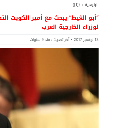
الرئيسية
»
{[1]}
“أبو الغيط” يبحث مع أمير الكويت الت
لوزراء الخارجية العرب
13 نوفمبر 2017
آخر تحديث :
منذ 9 سنوات