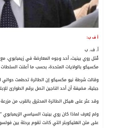
أ ف ب:
أ. ف. ب
قُتل روي بينيت، أحد وجوه المعارضة في زيمبابوي، مع 
مكسيكو بالولايات المتحدة، بحسب ما أعلنت السلطات ا
وقالت شرطة نيو مكسيكو إن الطائرة تحطمت حوالي ال
جبلية، مضيفة أن أحد الناجين اتصل برقم الطوارئ للإبل
وقد عثر على هيكل الطائرة المحترق بالقرب من مزرعة على بعد 16 كم شرق
على متن الهليكوبتر التي كانت تقوم برحلة بين فولسو