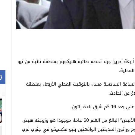
أربعة آخرين جراء تحطم طائرة هليكوبتر بمنطقة نائية من نيو
لمحلية.
1]}
ساعة السادسة مساء بالتوقيت المحلي الأربعاء بمنطقة
اغ عن الحادث.
 بلدة راتون.
ولم يُعرف لماذا كان روي بينيت السياسي الزيمبابوي “الأبيض” البالغ من العمر 60 عاما، موجودا هو وزوجته هيذر،
م وراتون المدينتين الواقعتين بنيو مكسيكو في جنوب غرب