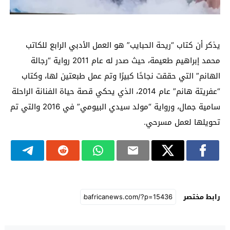
يذكر أن كتاب “ريحة الحبايب” هو العمل الأدبي الرابع للكاتب
محمد إبراهيم طعيمة، حيث صدر له عام 2011 رواية “رجالة
الهانم” التي حققت نجاحًا كبيرًا وتم عمل طبعتين لها، وكتاب
“عفريتة هانم” عام 2014، الذي يحكي قصة حياة الفنانة الراحلة
سامية جمال، ورواية “مولد سيدي البيومي” في 2016 والتي تم
تحويلها لعمل مسرحي.
رابط مختصر