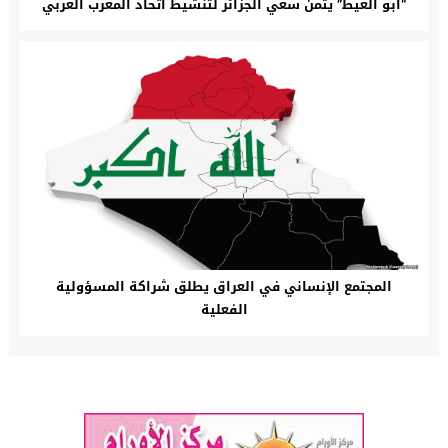
“أبو الغيط” يثمن سعي الجزائر لتنشيط اتحاد المغرب العربي
المجتمع الإنساني في العراق يطلق شراكة المسؤولية
الفعلية