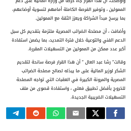
وأوضحت، أن هذا القرار جاء حرصًا من وزارة المالية على دعم
الممولين ، وتوفير الفرصة الكاملة أمامهم لتسوية أوضاعهم،
بما يرسخ مبدأ الشراكة ويعزز الثقة مع الممولين.
وأضافت ، أن مصلحة الضرائب المصرية ملتزمة بتقديم كل سبل
الدعم الفني والتوعية خلال فترة التمديد، بما يضمن استفادة
أكبر عدد ممكن من الممولين من التسهيلات المقررة.
وقالت” رشا عبد العال ” أن هذا القرار فرصة سانحة لتقديم
الشكر لوزير المالية على ما يبذله لصالح مصلحة الضرائب
المصرية والمرونة الكبيرة في العقبات التي تواجه المصلحة
للخروج بأفضل تطبيق فعلي ، واستفادة قصوى من ملف
التسهيلات الضريبية الجديدة.