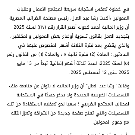
في خطوة تعكس استجابة سريعة لمجتمع الأعمال وطلبات
الممولين ،أكدت رشا عبد العال، رئيس مصلحة الضرائب المصرية،
أن وزير المالية أحمد كجوك أصدر القرار رقم (١٦٧) لسنة 2025
بتجديد العمل بقانون تسوية أوضاع بعض الممولين والمكلفين،
والذي يقضي بمد فترة الثلاثة أشهر المنصوص عليها في
المادتين : المادة (2) فقرة ثانية /١ ، والمادة (٦) من القانون رقم
(٥) لسنة 2025، لمدة ثلاثة أشهر إضافية تبدأ من 13 مايو
2025 حتى 12 أغسطس 2025.
وقالت” رشا عبد العال” أن وزير المالية لا يتوان عن متابعة ملف
التسهيلات الضريبية الجديدة ولا يدخر جهدًا في الاستجابة
لمطالب المجتمع الضريبي ؛ سعيا نحو تعظيم الاستفادة من تلك
التسهيلات والتي تفتح صفحة جديدة من الشراكة وتعزز الثقة
مع جموع الممولين.