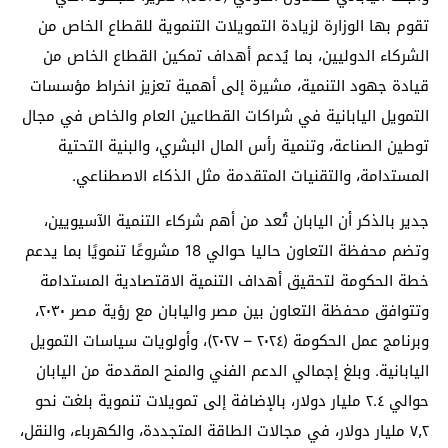
تقوم بها الوزارة لزيادة التمويلات التنموية للقطاع الخاص من
الشركاء الدوليين، بما يُدعم أهداف تمكين القطاع الخاص من
قيادة جهود التنمية، مشيرة إلى أهمية تعزيز انخراط مؤسسات
التمويل اليابانية في شراكات القطاعين العام والخاص في مجال
توطين الصناعة، وتنمية رأس المال البشري، والبنية التحتية
المستدامة، والتقنيات المتقدمة مثل الذكاء الاصطناعي.
جدير بالذكر أن اليابان تُعد من أهم شركاء التنمية الآسيويين،
وتضم محفظة التعاون حاليا حوالي 18 مشروعًا تنمويًا بما يدعم
خطة الحكومة لتحقيق أهداف التنمية الاقتصادية المستدامة
وتتوافق محفظة التعاون بين مصر واليابان مع رؤية مصر ٢٠٣٠،
وبرنامج عمل الحكومة (٢٠٢٤ – ٢٠٢٧)، وأولويات سياسات التمويل
اليابانية. وبلغ إجمالي الدعم الفني والمنح المقدمة من اليابان
حوالي ٢.٤ مليار دولار، بالإضافة إلى تمويلات تنموية بلغت نحو
٧٫٢ مليار دولار، في مجالات الطاقة المتجددة، والكهرباء، والنقل،