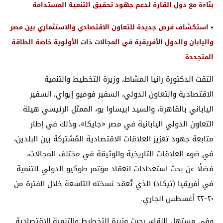
بنّاءة مع دول القارة لدعم جهود تحقيق التنمية المستدامة
• استكشاف فرص جديدة للتعاون الاقتصادي والاستثماري بين مصر
واليابان والدول الأفريقية في المجالات ذات الأولوية خاصة الطاقة
المتجددة
التقت الدكتورة رانيا المشاط، وزيرة التخطيط والتنمية
الاقتصادية والتعاون الدولي، السفير فوميو إيواي، السفير
الياباني بالقاهرة، والسيد ابيساوا يو، الممثل الرئيسي هيئة
التعاون الدولي اليابانية في مصر «جايكا»، وذلك في إطار
متابعة جهود تعزيز العلاقات الاقتصادية المُشتركة بين البلدين،
في ضوء العلاقات التاريخية والوثيقة في مختلف المجالات،
فضلًا عن بحث استعدادات انعقاد مؤتمر طوكيو الدولي للتنمية
في أفريقيا (تيكاد) الذي تُعقد نسخته التاسعة خلال الفترة من
٢٠-٢٢ أغسطس الجاري.
وفي مستهل اللقاء، رحبت وزيرة التخطيط والتنمية الاقتصادية