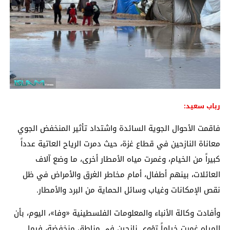
رباب سعيد:
فاقمت الأحوال الجوية السائدة واشتداد تأثير المنخفض الجوي
معاناة النازحين في قطاع غزة، حيث دمرت الرياح العاتية عدداً
كبيراً من الخيام، وغمرت مياه الأمطار أخرى، ما وضع آلاف
العائلات، بينهم أطفال، أمام مخاطر الغرق والأمراض في ظل
نقص الإمكانات وغياب وسائل الحماية من البرد والأمطار.
وأفادت وكالة الأنباء والمعلومات الفلسطينية «وفا»، اليوم، بأن
المياه غمرت خياماً تؤوي نازحين في مناطق منخفضة، فيما