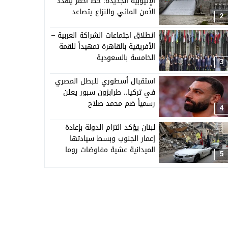
الإثيوبية الجديدة: خط أحمر يهدد
الأمن المائي والنزاع يتصاعد
2
انطلاق اجتماعات الشراكة العربية –
الأفريقية بالقاهرة تمهيداً للقمة
الخامسة بالسعودية
3
استقبال أسطوري للبطل المصري
في تركيا.. طرابزون سبور يعلن
رسمياً ضم محمد صلاح
4
لبنان يؤكد التزام الدولة بإعادة
إعمار الجنوب وبسط سيادتها
الميدانية عشية مفاوضات روما
5