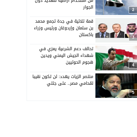
من استخدام أراضيه لتهديد دول
الجوار
2
قمة ثلاثية في جدة تجمع محمد
بن سلمان وإردوغان ورئيس وزراء
باكستان
3
تحالف دعم الشرعية يعزي في
شهداء الجيش اليمني ويدين
هجوم الحوثيين
4
منتصر الزيات يهدد: لن تكون نقيبا
لمُحامي مصر.. على جثتي
5