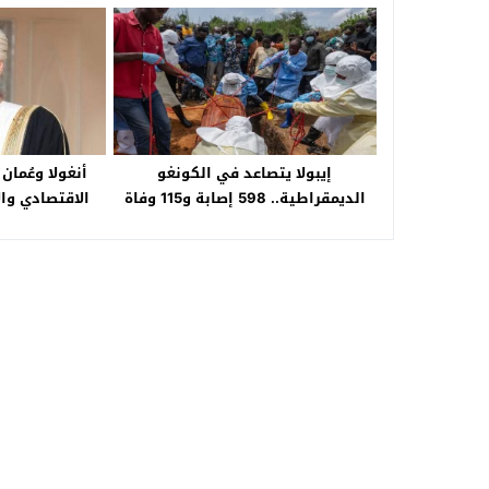
إيبولا يتصاعد في الكونغو
أنغولا وعُمان
الديمقراطية.. 598 إصابة و115 وفاة
الاقتصادي وا
وسط تحذيرات صحية