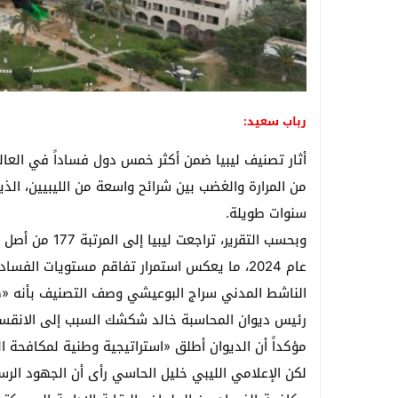
رباب سعيد:
من المرارة والغضب بين شرائح واسعة من الليبيين، الذين
سنوات طويلة.
عام 2024، ما يعكس استمرار تفاقم مستويات الفساد وغياب أي تحسن ملموس.
الناشط المدني سراج البوعيشي وصف التصنيف بأنه «ك
رئيس ديوان المحاسبة خالد شكشك السبب إلى الانقسام
مؤكداً أن الديوان أطلق «استراتيجية وطنية لمكافحة ا
لكن الإعلامي الليبي خليل الحاسي رأى أن الجهود الرس