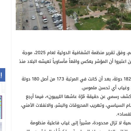
أثار تصنيف ليبيا ضمن أكثر خمس دول فساداً في العالم، وفق تقرير منظمة الشفافية الدولية لعام 2025، موجة
 اعتبروا أن المؤشر يعكس واقعاً مأساوياً تعيشه البلاد منذ
إ
وبحسب التقرير، تراجعت ليبيا إلى المرتبة 177 من أصل 182 دولة، بعد أن كانت في المرتبة 173 من أصل 180 دولة
شف رسمي عن حقيقة مُرّة عاشها الليبيون»، فيما أرجع
 السياسي، وتهريب المحروقات والبشر، والانفلات الأمني،
لفساد».
مية لا تزال محدودة، مشيراً إلى غياب فاعلية منظومة