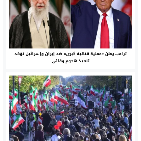
ترامب يعلن «عملية قتالية كبرى» ضد إيران وإسرائيل تؤكد
تنفيذ هجوم وقائي