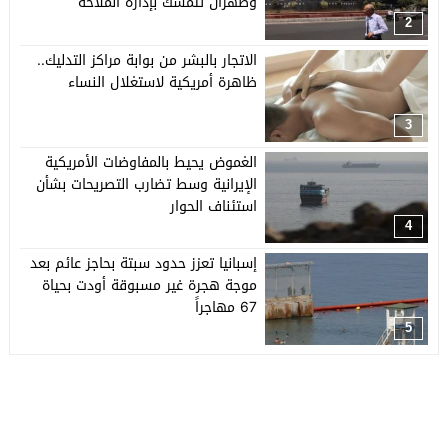
وطهران تتمسك بإدارة الملاحة
2
الاتجار بالبشر من بوابة مراكز التدليك..
ظاهرة أمريكية لاستغلال النساء
3
الغموض يحيط بالمفاوضات الأمريكية
الإيرانية وسط تضارب التصريحات بشأن
استئناف الحوار
4
إسبانيا تعزز حدود سبتة بحاجز عائم بعد
موجة هجرة غير مسبوقة أودت بحياة
67 مهاجراً
5