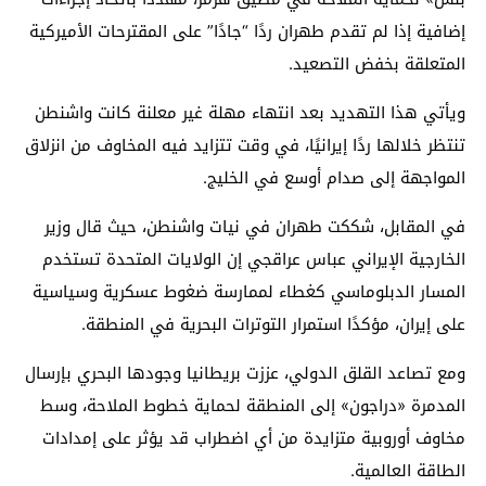
إضافية إذا لم تقدم طهران ردًا “جادًا” على المقترحات الأميركية
المتعلقة بخفض التصعيد.
ويأتي هذا التهديد بعد انتهاء مهلة غير معلنة كانت واشنطن
تنتظر خلالها ردًا إيرانيًا، في وقت تتزايد فيه المخاوف من انزلاق
المواجهة إلى صدام أوسع في الخليج.
في المقابل، شككت طهران في نيات واشنطن، حيث قال وزير
الخارجية الإيراني
عباس عراقجي
إن الولايات المتحدة تستخدم
المسار الدبلوماسي كغطاء لممارسة ضغوط عسكرية وسياسية
على إيران، مؤكدًا استمرار التوترات البحرية في المنطقة.
ومع تصاعد القلق الدولي، عززت
بريطانيا
وجودها البحري بإرسال
المدمرة «دراجون» إلى المنطقة لحماية خطوط الملاحة، وسط
مخاوف أوروبية متزايدة من أي اضطراب قد يؤثر على إمدادات
الطاقة العالمية.