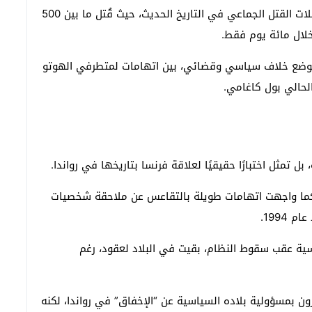
وخلال ساعات فقط، اندلعت واحدة من أسرع وأعنف حملات القتل الجماعي في التاريخ الحديث، حيث قُتل ما بين 500
 موضع خلاف سياسي وقضائي، بين اتهامات لمتطرفي الهوتو
الحالي
بول كاغامي
.
تمثل اختبارًا حقيقيًا لعلاقة فرنسا بتاريخها في رواندا.
، كما واجهت اتهامات طويلة بالتقاعس عن ملاحقة شخصيات
1994.
سية عقب سقوط النظام، بقيت في البلاد لعقود، رغم
ون
بمسؤولية بلاده السياسية عن “الإخفاق” في رواندا، لكنه