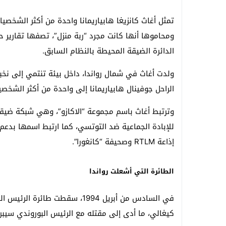
تمثل أغاث كانزيغا هابياريمانا واحدة من أكثر الشخصيا
ومحاموها أنها كانت مجرد “ربة منزل”، تصفها تقارير 
الدائرة الضيقة المحيطة بالنظام السابق.
ولدت أغاث في شمال رواندا، داخل بيئة تنتمي إلى نخبة
الراحل
جوفينال هابياريمانا
إلى واحدة من أكثر الشخصيا
وترتبط أغاث باسم مجموعة “الاكازو”، وهي شبكة ضيقة
للإبادة الجماعية ضد التوتسي، كما ارتبط اسمها بدعم 
إذاعة RTLM وصحيفة “كانغورا”.
الطائرة التي أشعلت رواندا
في السادس من أبريل 1994، سقطت طائرة الرئيس الرواندي جوفينال هابياريمانا أثناء اقترابها من مطار العاصمة
كيغالي
، ما أدى إلى مقتله مع الرئيس البوروندي سيبرين