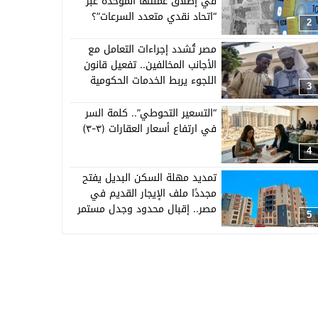
في إطلاق عملتها الموحدة عبر
“اتحاد نقدي متعدد السرعات”؟
2
مصر تُشدد إجراءات التعامل مع
الأجانب المخالفين.. تفعيل قانون
اللجوء يربط الخدمات الحكومية
3
بالإقامة القانونية
“التسعير التحوطي”.. كلمة السر
في ارتفاع أسعار العقارات (٣-٣)
4
تمديد مهلة السكن البديل يفتح
مجددًا ملف الإيجار القديم في
مصر.. إقبال محدود وجدل مستمر
5
حول القانون