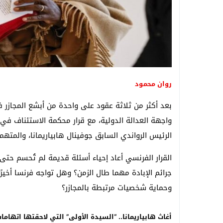
روان محمود
بعد أكثر من ثلاثة عقود على واحدة من أبشع المجازر ف
واجهة العدالة الدولية، مع قرار محكمة الاستئناف في ب
الرئيس الرواندي السابق جوفينال هابياريمانا، والمتهمة 
القرار الفرنسي أعاد إحياء أسئلة قديمة لم تُحسم حتى
جرائم الإبادة مهما طال الزمن؟ وهل تواجه فرنسا أخيرً
وحماية شخصيات مرتبطة بالمجازر؟
أغاث هابياريمانا.. “السيدة الأولى” التي لاحقتها اتهامات