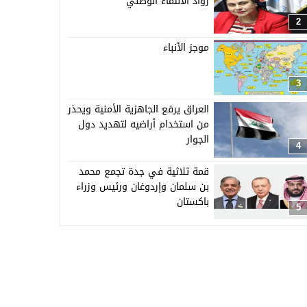
رواد الانتماء الوطني”
2
موجز الأنباء
3
العراق يرفع الجاهزية الأمنية ويحذر
من استخدام أراضيه لتهديد دول
الجوار
4
قمة ثلاثية في جدة تجمع محمد
بن سلمان وإردوغان ورئيس وزراء
باكستان
5