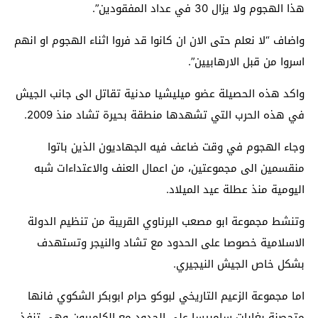
هذا الهجوم ولا يزال 30 في عداد المفقودين”.
واضاف “لا نعلم حتى الان ان كانوا قد فروا اثناء الهجوم او انهم
اسروا من قبل الارهابيين”.
واكد هذه الحصيلة عضو ميليشيا مدنية تقاتل الى جانب الجيش
في هذه الحرب التي تشهدها منطقة بحيرة تشاد منذ 2009.
وجاء الهجوم في وقت ضاعف فيه الجهاديون الذين باتوا
منقسمين الى مجموعتين، من اعمال العنف والاعتداءات شبه
اليومية منذ عطلة عيد الميلاد.
وتنشط مجموعة ابو مصعب البرناوي القريبة من تنظيم الدولة
الاسلامية خصوصا على الحدود مع تشاد والنيجر وتستهدف
بشكل خاص الجيش النيجيري.
اما مجموعة الزعيم التاريخي لبوكو حرام ابوبكر الشكوي فانها
متحصنة بغابات سامبيسا على الحدود مع الكاميرون وهي تنفذ