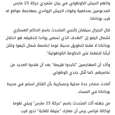
واتهم الجيش الكونغولي في بيان متمردي حركة 23 مارس
المدعومين بمدفعية وقوات الجيش الرواندي بمهاجمة مواقع له
قرب بوناغانا.
قال الجنرال سيلفان إكنجي المتحدث باسم الحاكم العسكري
لشمال كيفو إن “الهدف الذي تسعى رواندا لتحقيقه هو احتلال
بوناغانا لا فقط لتطويق مدينة غوما (عاصمة شمال كيفو) ولكن
أيضًا للضغط على الحكومة الكونغولية”.
وأكد أن المهاجمين “تكبدوا هزيمة” بعد أن فقدوا العديد من
عناصرهم، كما قُتل جندي كونغولي.
أفادت مصادر عدة محلية وعسكرية بأن القتال استمر في محيط
بوناغانا في المساء.
من جهته أكد المتحدث باسم “حركة 23 مارس” ويلي نغوما
لوكالة فرانس برس أن معارك “عنيفة للغاية” تدور قرب