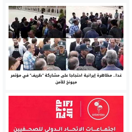
غدا.. مظاهرة إيرانية احتجاجا على مشاركة “ظريف” في مؤتمر
ميونخ للأمن