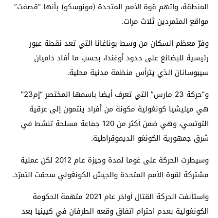
المنطقة، واتهم قوة الأمم المتحدة (مونوسكو) بأنها “قصفت”
مواقع المتمردين ثلاث مرات.
وفرّ معظم السكان من وسط بوناغانا التي تعد نقطة عبور
رئيسية للبضائع على حدود أوغندا، بحسب ما أفاد داميان
سيبوسانان الذي يترأس منظمة مدنية محلية.
و”حركة 23 مارس” التي تعرف أيضا باسمها المختصر “إم23”
هي ميليشيا كونغولية مكونة من أفراد ينتمون إلى عرقية
التوتسي، وهي ضمن أكثر من 120 جماعة مسلحة تنشط في
شرق جمهورية الكونغو الديموقراطية.
وسيطرت الحركة على غوما لمدة وجيزة عام 2012 لكن عملية
مشتركة لقوة الأمم المتحدة والجيش الكونغولي سحقت التمرّد.
واستأنفت الحركة القتال أواخر عام 2021 متهمة الحكومة
الكونغولية بعدم احترام اتفاق وقعه الطرفان في كيينيا بعد