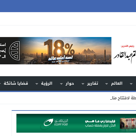
العالم
تقارير
حوار
الرؤية
قضايا شائكة
خطة لافتتاح مناجم جديدة حتى_