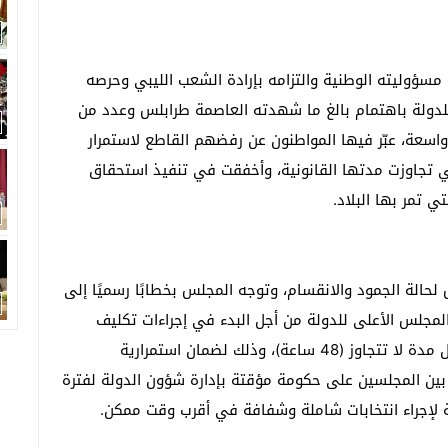
مسؤوليته الوطنية والتزامه بإرادة الشعب الليبي وحرصه
للدولة باهتمام بالغ ما شهدته العاصمة طرابلس وعدد من
اسعة، عبّر فيها المواطنون عن رفضهم القاطع لاستمرار
تي تجاوزت مدتها القانونية، وأخفقت في تنفيذ استحقاق
ي تمر بها البلاد.
لحالة الجمود والانقسام، وتوجه المجلس بخطابًا رسميًا إلى
مجلس الأعلى للدولة من أجل البدء في إجراءات تكليف
شخصية وطنية تتولى مهام رئاسة حكومة مؤقتة خلال مدة لا تتجاوز (48 ساعة)، وذلك لضمان استمرارية
بين المجلسين على حكومة مؤقتة بإدارة شؤون الدولة لفترة
بة لإجراء انتخابات شاملة وشفافة في أقرب وقت ممكن.