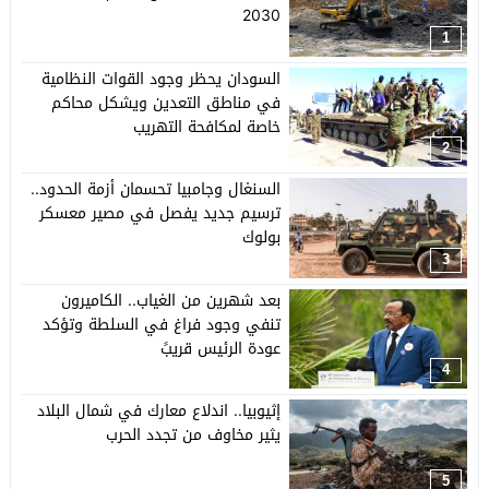
2030
1
السودان يحظر وجود القوات النظامية
في مناطق التعدين ويشكل محاكم
خاصة لمكافحة التهريب
2
السنغال وجامبيا تحسمان أزمة الحدود..
ترسيم جديد يفصل في مصير معسكر
بولوك
3
بعد شهرين من الغياب.. الكاميرون
تنفي وجود فراغ في السلطة وتؤكد
عودة الرئيس قريبً
4
إثيوبيا.. اندلاع معارك في شمال البلاد
يثير مخاوف من تجدد الحرب
5