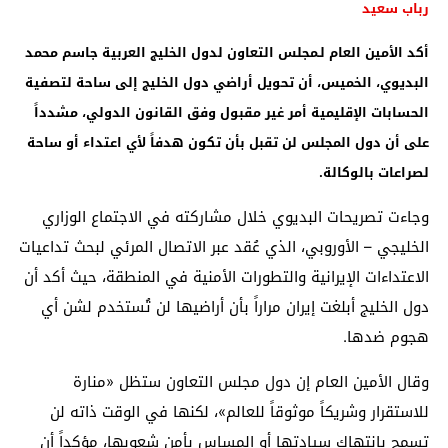
رباب سعيد
أكد الأمين العام لـ
مجلس التعاون لدول الخليج العربية
جاسم محمد
البديوي
، الخميس، أن تحويل أراضي دول الخليج إلى ساحة لتصفية
الحسابات الإقليمية أمر غير مقبول وفق القانون الدولي، مشدداً
على أن دول المجلس لن تقبل بأن تكون هدفاً لأي اعتداء أو ساحة
لصراعات بالوكالة.
وجاءت تصريحات البديوي خلال مشاركته في الاجتماع الوزاري
الخليجي – الأوروبي، الذي عُقد عبر الاتصال المرئي لبحث تداعيات
الاعتداءات الإيرانية والتطورات الأمنية في المنطقة، حيث أكد أن
دول الخليج أبلغت إيران مراراً بأن أراضيها لن تُستخدم لشن أي
هجوم ضدها.
وقال الأمين العام إن دول مجلس التعاون ستظل «منارة
للاستقرار وشريكاً موثوقاً للعالم»، لكنها في الوقت ذاته لن
تسمح بانتهاك سيادتها أو المساس بأمن شعوبها، مؤكداً أن