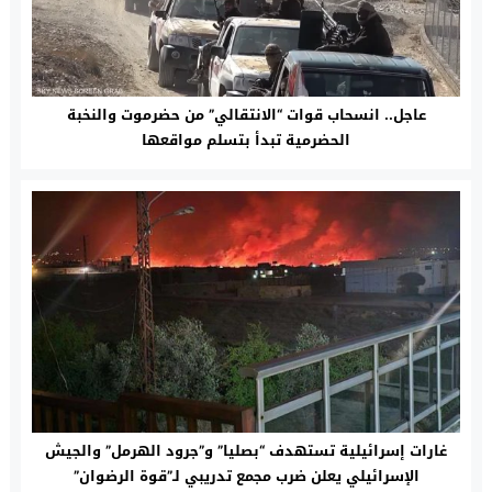
عاجل.. انسحاب قوات “الانتقالي” من حضرموت والنخبة
الحضرمية تبدأ بتسلم مواقعها
غارات إسرائيلية تستهدف “بصليا” و”جرود الهرمل” والجيش
الإسرائيلي يعلن ضرب مجمع تدريبي لـ”قوة الرضوان”