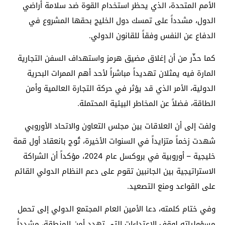
الأمم المتحدة
، الذي يحظر استخدام القوة ضد سلامة أراضي
الدول، مشدداً على تمسك دول الخليج بحقها المشروع في
الدفاع عن النفس وفقاً للقانون الدولي.
كما حذّر من أن إغلاق
مضيق هرمز
واستهداف السفن التجارية
المارة فيه يمثلان تهديداً مباشراً لأحد أهم الممرات البحرية
الدولية، الأمر الذي قد يؤثر في حركة التجارة العالمية وأمن
الطاقة، فضلاً عن المخاطر البيئية المحتملة.
ولفت إلى أن العلاقات بين مجلس التعاون و
الاتحاد الأوروبي
شهدت زخماً متزايداً في السنوات الأخيرة، تُوج بانعقاد أول قمة
خليجية – أوروبية في
بروكسل
عام 2024، مؤكداً أن الشراكة
الاستراتيجية بين الجانبين تقوم على دعم النظام الدولي القائم
على القواعد ومنع التصعيد.
وفي ختام كلمته، دعا الأمين العام المجتمع الدولي إلى تحمل
مسؤولياته لوقف الاعتداءات التي تهدد أمن المنطقة، مشدداً