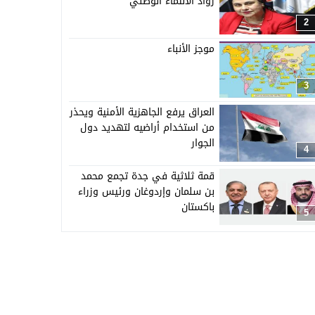
رواد الانتماء الوطني”
2
موجز الأنباء
3
العراق يرفع الجاهزية الأمنية ويحذر
من استخدام أراضيه لتهديد دول
الجوار
4
قمة ثلاثية في جدة تجمع محمد
بن سلمان وإردوغان ورئيس وزراء
باكستان
5