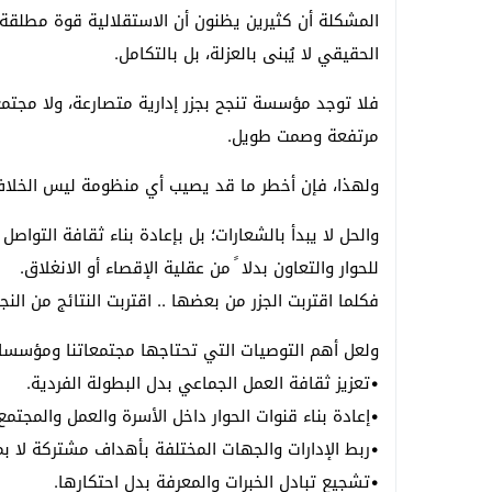
المشكلة أن كثيرين يظنون أن الاستقلالية قوة مطلقة، 
الحقيقي لا يُبنى بالعزلة، بل بالتكامل.
فلا توجد مؤسسة تنجح بجزر إدارية متصارعة، ولا مجتمع 
مرتفعة وصمت طويل.
ولهذا، فإن أخطر ما قد يصيب أي منظومة ليس الخلاف،
والحل لا يبدأ بالشعارات؛ بل بإعادة بناء ثقافة التوا
للحوار والتعاون بدلا ً من عقلية الإقصاء أو الانغلاق.
فكلما اقتربت الجزر من بعضها .. اقتربت النتائج من النجا
ولعل أهم التوصيات التي تحتاجها مجتمعاتنا ومؤسساتن
•تعزيز ثقافة العمل الجماعي بدل البطولة الفردية.
•إعادة بناء قنوات الحوار داخل الأسرة والعمل والمجتمع
•ربط الإدارات والجهات المختلفة بأهداف مشتركة لا بم
•تشجيع تبادل الخبرات والمعرفة بدل احتكارها.