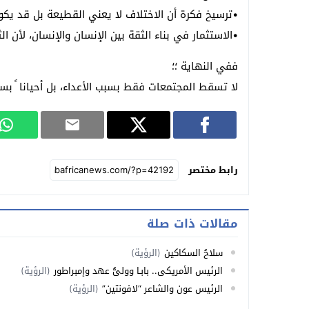
•ترسيخ فكرة أن الاختلاف لا يعني القطيعة بل قد يكون
•الاستثمار في بناء الثقة بين الإنسان والإنسان، لأن ا
ففي النهاية ؛؛
لا تسقط المجتمعات فقط بسبب الأعداء، بل أحيانا ً بس
رابط مختصر
مقالات ذات صلة
سلاحُ السكاكين
(الرؤية)
الرئيس الأمريكي.. بابـا ووليُّ عهد وإمبراطور
(الرؤية)
الرئيس عون والشاعر “لافونتين”
(الرؤية)