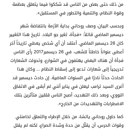
من ذلك حتى بعض من الناس قد شككوا فيما يتعلق بعظمة
وقوة النظام، والتنمية والتطور في المستقبل».
وبحسب البيان، وصف روحاني بداية الأزمة بانتفاضة شهر
ديسمبر الماضي قائلاً: «فجأة، تغير جو البلاد. تاريخ هذا التغيير
كان 26 ديسمبر الماضي. أعتقد أن أي شخص يعطي تاريخاً آخر
أعطى عنواناً خاطئاً للشعب. في 26 ديسمبر2017 رأى الناس
فجأة أن هناك البعض يهتفون في الشوارع، وتحولت الشعارات
تدريجياً إلى شعارات تدعو إلى إسقاط النظام … وكان هذا
الحادث حدثاً نادرًا في السنوات الماضية. إن حادث ديسمبر قد
أغرى السيد ترامب ليعلن في يناير أنني لم أبقى في الاتفاق
النووي، وبعد ذلك التهديد، أصبح الناس قلقين متأثرين بتلك
الاضطرابات والتهديدات من الخارج».
كما حاول روحاني يائسًا، من خلال الإطراء والتملق لخامنئي
وقوات الحرس، أن يقلّل من حدة وشدة الصراع، لكنه لم يقلل