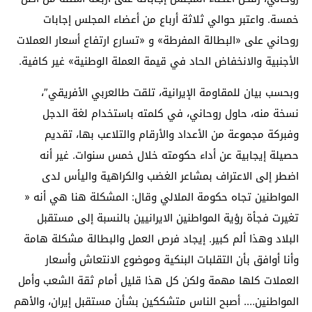
خمسة. واعتبر حوالي ثلاثة أرباع من أعضاء المجلس إجابات
روحاني على «البطالة المفرطة» و «تسارع ارتفاع أسعار العملات
الأجنبية والانخفاض الحاد في قيمة العملة الوطنية» غير كافية.
وبحسب بيان للمقاومة الإيرانية، تلقت طالعربي الأفريقي”،
نسخة منه، حاول روحاني، في كلمته باستخدام لغة الدجل
وفبركة مجموعة من الأعداد والأرقام والتلاعب بها، تقديم
حصيلة إيجابية عن أداء حكومته خلال خمس سنوات. غير أنه
اضطر إلى الاعتراف بمشاعر الغضب والكراهية واليأس لدى
المواطنين تجاه حكومة الملالي وقال: المشكلة هنا هي أنه «
تغيرت فجأة رؤیة المواطنین الایرانیین بالنسبة إلی مستقبل
البلاد وهذا ألم کبیر. إیجاد فرص العمل والبطالة مشکلة هامة
وأنا أوافق بأن التقلبات البنکیة وموضوع الانتعاش وأسعار
العملات کلها مهمة ولکن كل هذا قلیل أمام ثقة الشعب وأمل
المواطنین…. أصبح الناس متشككين بشأن مستقبل إيران، والأهم