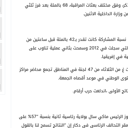
وبلغت المشاركة في الاقتراع الذي جرى دون حوادث تذكر، وفق مختلف بعثات المراقبة، 68 بالمئة بعد فرز ثلثي
 وزارة الداخلية الاثنين.
وكانت بعثة مراقبة تابعة لجمعية أهلية ذكرت الأحد أن نسبة المشاركة كانت تقدر بـ42 بالمئة قبل ساعتين من
إغلاق مراكز التصويت، أي أقرب إلى نسبة الـ51 بالمئة التي سجلت في 2012 وسمحت بثاني عملية تناوب على
ة في إفريقيا.
ويتوقع أن تعلن النتائج الرسمية بحلول الساعة 12,00 ت غ من الثلاثاء من 47 لجنة في المناطق تجمع محاضر مراكز
مستوى الوطني في موعد أقصاه الجمعة.
ئج الأولى ،اندلعت حرب أرقام.
أعلن رئيس الوزراء السنغالي محمد بن عبد الله ديون فوز الرئيس ماكي سال بولاية رئاسية ثانية بنسبة “57% على
ر التحالف الرئاسي في دكار إن “النتائج تسمح لنا بالقول