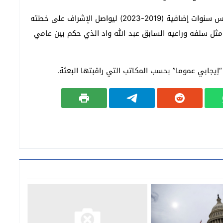
ويسعى ماكي سال (56 عاما) إلى أن يحكم البلاد لخمس سنوات إضافية (2019-2023) ليواصل الإشراف على خطته
، مثل سلفه وراعيه السابق عبد الله واد الذي حكم بين عامي
 “إيجابي عموما” بحسب المكاتب التي راقبتها البعثة.