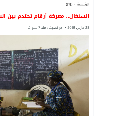
الرئيسية
»
{[1]}
السنغال.. معركة أرقام تحتدم بين الس
28 مارس 2019
آخر تحديث :
منذ 7 سنوات