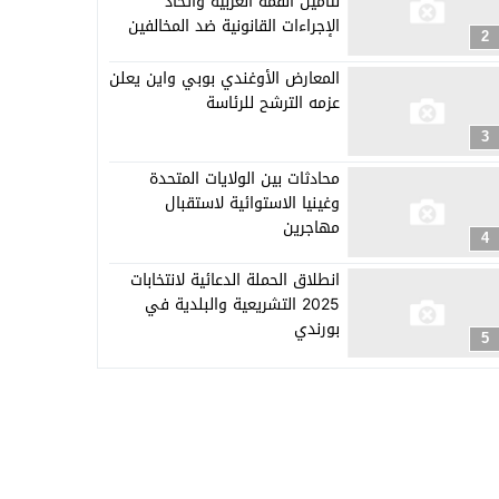
لتأمين القمة العربية واتخاذ
الإجراءات القانونية ضد المخالفين
2
المعارض الأوغندي بوبي واين يعلن
عزمه الترشح للرئاسة
3
محادثات بين الولايات المتحدة
وغينيا الاستوائية لاستقبال
مهاجرين
4
انطلاق الحملة الدعائية لانتخابات
2025 التشريعية والبلدية في
بورندي
5