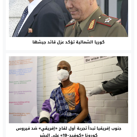
كوريا الشمالية تؤكد عزل قائد جيشها
جنوب إفريقيا تبدأ تجربة أول لقاح «إفريقي» ضد فيروس
كورونا «كوفيد-19» على البشر