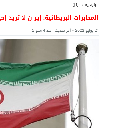
الرئيسية
»
{[1]}
المخابرات البريطانية: إيران لا تريد إح
21 يوليو 2022
آخر تحديث :
منذ 4 سنوات