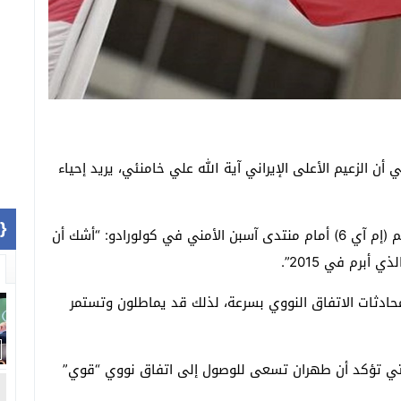
ن الزعيم الأعلى الإيراني آية الله علي خامنئي، يريد إحياء
1]}
وقال ريتشارد مور، رئيس جهاز المخابرات المعروف باسم (إم آي 6) أمام منتدى آسبن الأمني ​​في كولورادو: “أشك أن
أبرم في 2015”.
 محادثات الاتفاق النووي بسرعة، لذلك قد يماطلون وتستمر
التي تؤكد أن طهران تسعى للوصول إلى اتفاق نووي “قوي”