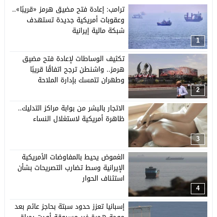
ترامب: إعادة فتح مضيق هرمز «قريبًا»..
وعقوبات أمريكية جديدة تستهدف
شبكة مالية إيرانية
1
تكثيف الوساطات لإعادة فتح مضيق
هرمز.. واشنطن ترجح اتفاقًا قريبًا
وطهران تتمسك بإدارة الملاحة
2
الاتجار بالبشر من بوابة مراكز التدليك..
ظاهرة أمريكية لاستغلال النساء
3
الغموض يحيط بالمفاوضات الأمريكية
الإيرانية وسط تضارب التصريحات بشأن
استئناف الحوار
4
إسبانيا تعزز حدود سبتة بحاجز عائم بعد